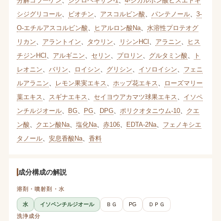
分解コラーゲン
、
シクロヘキサン-1
、
4-ジカルボン酸ビスエトキ
シジグリコール
、
ビオチン
、
アスコルビン酸
、
パンテノール
、
3-
O-エチルアスコルビン酸
、
ヒアルロン酸Na
、
水溶性プロテオグ
リカン
、
アラントイン
、
タウリン
、
リシンHCl
、
アラニン
、
ヒス
チジンHCl
、
アルギニン
、
セリン
、
プロリン
、
グルタミン酸
、
ト
レオニン
、
バリン
、
ロイシン
、
グリシン
、
イソロイシン
、
フェニ
ルアラニン
、
レモン果実エキス
、
ホップ花エキス
、
ローズマリー
葉エキス
、
スギナエキス
、
セイヨウアカマツ球果エキス
、
イソペ
ンチルジオール
、
BG
、
PG
、
DPG
、
ポリクオタニウム-10
、
クエ
ン酸
、
クエン酸Na
、
塩化Na
、
赤106
、
EDTA-2Na
、
フェノキシエ
タノール
、
安息香酸Na
、
香料
成分構成の解説
溶剤・噴射剤・水
水
イソペンチルジオール
ＢＧ
PG
ＤＰＧ
洗浄成分