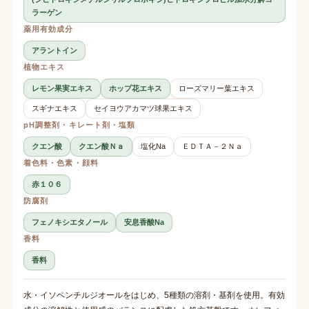
ラーゲン
薬用有効成分
アラントイン
植物エキス
レモン果実エキス
ホップ花エキス
ローズマリー葉エキス
スギナエキス
セイヨウアカマツ球果エキス
pH調整剤・キレート剤・塩類
クエン酸
クエン酸Ｎａ
塩化Na
ＥＤＴＡ－２Ｎａ
着色料・色素・顔料
赤１０６
防腐剤
フェノキシエタノール
安息香酸Na
香料
香料
水・イソペンチルジオールをはじめ、5種類の溶剤・基剤を使用。有効