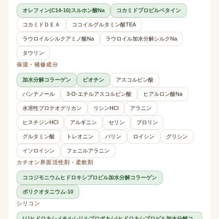
オレフィン(C14-16)スルホン酸Na
コカミドプロピルベタイン
コカミドＤＥＡ
ココイルグルタミン酸TEA
ラウロイルシルクアミノ酸Na
ラウロイル加水分解シルクNa
タウリン
保湿・補修成分
加水分解コラーゲン
ビオチン
アスコルビン酸
パンテノール
3-O-エチルアスコルビン酸
ヒアルロン酸Na
水溶性プロテオグリカン
リシンHCl
アラニン
ヒスチジンHCl
アルギニン
セリン
プロリン
グルタミン酸
トレオニン
バリン
ロイシン
グリシン
イソロイシン
フェニルアラニン
カチオン界面活性剤・柔軟剤
ココジモニウムヒドロキシプロピル加水分解コラーゲン
ポリクオタニウム-10
シリコン
(ジヒドロキシメチルシリルプロポキシ)ヒドロキシプロピル加水分解コ