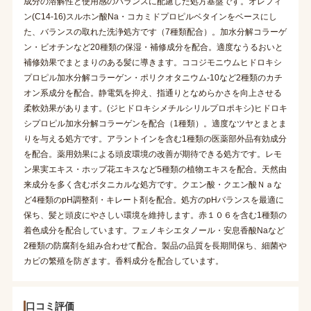
成分の溶解性と使用感のバランスに配慮した処方基盤です。オレフィ
ン(C14-16)スルホン酸Na・コカミドプロピルベタインをベースにし
た、バランスの取れた洗浄処方です（7種類配合）。加水分解コラーゲ
ン・ビオチンなど20種類の保湿・補修成分を配合。適度なうるおいと
補修効果でまとまりのある髪に導きます。ココジモニウムヒドロキシ
プロピル加水分解コラーゲン・ポリクオタニウム-10など2種類のカチ
オン系成分を配合。静電気を抑え、指通りとなめらかさを向上させる
柔軟効果があります。(ジヒドロキシメチルシリルプロポキシ)ヒドロキ
シプロピル加水分解コラーゲンを配合（1種類）。適度なツヤとまとま
りを与える処方です。アラントインを含む1種類の医薬部外品有効成分
を配合。薬用効果による頭皮環境の改善が期待できる処方です。レモ
ン果実エキス・ホップ花エキスなど5種類の植物エキスを配合。天然由
来成分を多く含むボタニカルな処方です。クエン酸・クエン酸Ｎａな
ど4種類のpH調整剤・キレート剤を配合。処方のpHバランスを最適に
保ち、髪と頭皮にやさしい環境を維持します。赤１０６を含む1種類の
着色成分を配合しています。フェノキシエタノール・安息香酸Naなど
2種類の防腐剤を組み合わせて配合。製品の品質を長期間保ち、細菌や
カビの繁殖を防ぎます。香料成分を配合しています。
口コミ評価