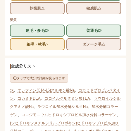
乾燥肌△
敏感肌△
髪質
硬毛・多毛◎
普通毛◎
細毛・軟毛○
ダメージ毛△
全成分リスト
タップで成分の詳細が見られます
水
、
オレフィン(C14-16)スルホン酸Na
、
コカミドプロピルベタイ
ン
、
コカミドDEA
、
ココイルグルタミン酸TEA
、
ラウロイルシル
クアミノ酸Na
、
ラウロイル加水分解シルクNa
、
加水分解コラー
ゲン
、
ココジモニウムヒドロキシプロピル加水分解コラーゲン
、
(ジヒドロキシメチルシリルプロポキシ)ヒドロキシプロピル加水