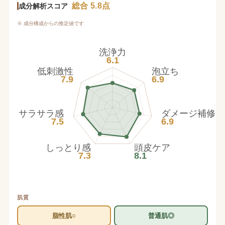
総合 5.8点
成分解析スコア
※ 成分構成からの推定値です
洗浄力
6.1
低刺激性
泡立ち
7.9
6.9
サラサラ感
ダメージ補修
7.5
6.9
しっとり感
頭皮ケア
7.3
8.1
肌質
脂性肌○
普通肌◎