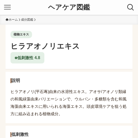
ヘアケア図鑑
ホーム
成分図鑑
植物エキス
ヒラアオノリエキス
低刺激性 4.8
説明
ヒラアオノリ(平石蓴)由来の水溶性エキス。アオサ/アオノリ類縁
の和風緑藻由来バリエーションで、ウルバン・多糖類を含む和風
海藻由来エキスに用いられる海藻エキス。頭皮環境ケアを狙う処
方に組み込まれる植物成分。
低刺激性