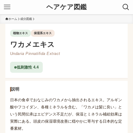
ヘアケア図鑑
ホーム
成分図鑑
植物エキス
保湿系エキス
ワカメエキス
Undaria Pinnatifida Extract
低刺激性 4.4
説明
日本の食卓でおなじみのワカメから抽出されるエキス。アルギン
酸やフコイダン、各種ミネラルを含む。「ワカメは髪に良い」と
いう民間伝承はエビデンス不足だが、保湿とミネラル補給効果は
実際にある。頭皮の保湿環境改善に穏やかに寄与する日本的な定
番素材。