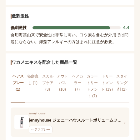
低刺激性
4.4
低刺激性
食用海藻由来で安全性は非常に高い。ヨウ素を含むが外用では問
題にならない。海藻アレルギーの方はまれに注意が必要。
ワカメエキスを配合した商品一覧
ヘアス
寝癖直
スカル
アウト
ヘアカ
カラー
トリー
スタイ
プレー
し (1)
プケア
バス
ラー
トリー
トメン
リング
(1)
(3)
(10)
(7)
トメン
ト (19)
剤 (2)
ト (7)
jennyhouse
jennyhouse ジェニーハウスルートボリュームフィクサー
›
ヘアスプレー