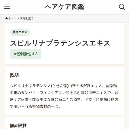
ヘアケア図鑑
ホーム
成分図鑑
植物エキス
スピルリナプラテンシスエキス
低刺激性 4.8
説明
スピルリナプラテンシス(らせん藻)由来の水溶性エキス。藍藻類
由来のタンパク・フィコシアニン類を含む藻類由来エキスで、頭
皮ケア訴求可能な主要な藻類系エキス原料。毛髪・頭皮向け処方
で用いられる植物素材の一つ。
低刺激性