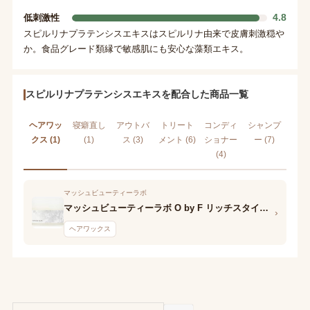
4.8
低刺激性
スピルリナプラテンシスエキスはスピルリナ由来で皮膚刺激穏や
か。食品グレード類縁で敏感肌にも安心な藻類エキス。
スピルリナプラテンシスエキスを配合した商品一覧
ヘアワッ
寝癖直し
アウトバ
トリート
コンディ
シャンプ
クス (1)
(1)
ス (3)
メント (6)
ショナー
ー (7)
(4)
マッシュビューティーラボ
マッシュビューティーラボ O by F リッチスタイルバーム
›
ヘアワックス