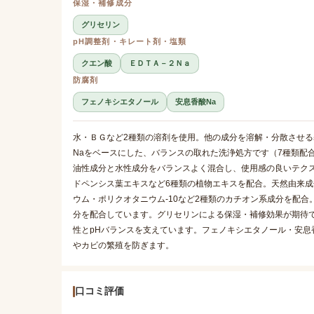
保湿・補修成分
グリセリン
pH調整剤・キレート剤・塩類
クエン酸
ＥＤＴＡ－２Ｎａ
防腐剤
フェノキシエタノール
安息香酸Na
水・ＢＧなど2種類の溶剤を使用。他の成分を溶解・分散させる
Naをベースにした、バランスの取れた洗浄処方です（7種類配合
油性成分と水性成分をバランスよく混合し、使用感の良いテク
ドペンシス葉エキスなど6種類の植物エキスを配合。天然由来
ウム・ポリクオタニウム-10など2種類のカチオン系成分を配
分を配合しています。グリセリンによる保湿・補修効果が期待
性とpHバランスを支えています。フェノキシエタノール・安息
やカビの繁殖を防ぎます。
口コミ評価