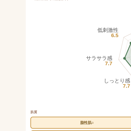
低刺激性
6.5
サラサラ感
7.7
しっとり感
7.7
肌質
脂性肌○