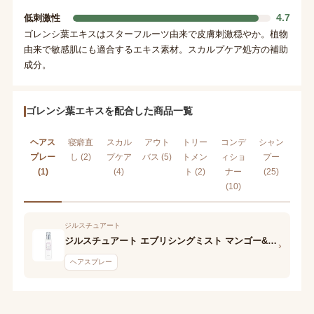
4.7
低刺激性
ゴレンシ葉エキスはスターフルーツ由来で皮膚刺激穏やか。植物
由来で敏感肌にも適合するエキス素材。スカルプケア処方の補助
成分。
ゴレンシ葉エキスを配合した商品一覧
ヘアス
寝癖直
スカル
アウト
トリー
コンデ
シャン
プレー
し (2)
プケア
バス (5)
トメン
ィショ
プー
(1)
(4)
ト (2)
ナー
(25)
(10)
ジルスチュアート
ジルスチュアート エブリシングミスト マンゴー&ピーチ ホワイトフローラル
›
ヘアスプレー