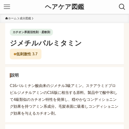
ヘアケア図鑑
ホーム
成分図鑑
カチオン界面活性剤・柔軟剤
ジメチルパルミタミン
低刺激性 3.7
説明
C16パルミチン酸由来のジメチル3級アミン。ステアラミドプロ
ピルジメチルアミンのC16版に相当する原料。製品中で酸中和し
て4級類似のカチオン特性を発揮し、穏やかなコンディショニン
グ効果を持つアミン系成分。毛髪表面に吸着しコンディショニン
グ効果を与えるカチオン剤。