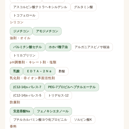
アスコルビン酸テトラヘキシルデシル
グルタミン酸
トコフェロール
シリコン
ジメチコン
アモジメチコン
油剤・オイル
パルミチン酸セチル
ホホバ種子油
アルガニアスピノサ核油
トリカプリリン
pH調整剤・キレート剤・塩類
乳酸
ＥＤＴＡ－２Ｎａ
酢酸
乳化剤・非イオン界面活性剤
(C12-14)s-パレス-7
PEG-7プロピルヘプチルエーテル
(C12-14)s-パレス-5
トリデセス-12
防腐剤
安息香酸Na
フェノキシエタノール
ブチルカルバミン酸ヨウ化プロピニル
ソルビン酸K
香料