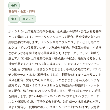
香料
着色料・色素・顔料
黄４
赤２２７
水・ＤＰＧなど2種類の溶剤を使用。他の成分を溶解・分散させる基剤
として機能します。セテアリルアルコールを配合。乳化安定と髪への
柔軟効果に寄与します。ベヘントリモニウムクロリド・セトリモニウ
ムクロリドなど3種類のカチオン系成分を配合。静電気を抑え、指通り
となめらかさを向上させる柔軟効果があります。グリセリン・加水分
解ヒアルロン酸など8種類の保湿・補修成分を配合。適度なうるおいと
補修効果でまとまりのある髪に導きます。ジメチコン・アモジメチコ
ンを配合（2種類）。適度なツヤとまとまりを与える処方です。パルミ
チン酸セチル・ホホバ種子油をはじめ、4種類のオイル・エモリエント
成分を配合。髪をなめらかに整え、ツヤとまとまりを与えるリッチな
処方です。乳酸・ＥＤＴＡ－２Ｎａなど3種類のpH調整剤・キレート
剤を配合。処方のpHバランスを最適に保ち、髪と頭皮にやさしい環境
を維持します。(C12-14)s-パレス-7・PEG-7プロピルヘプチルエーテ
ルなど4種類の乳化・可溶化成分を配合。油性成分と水性成分をバラン
スよく混合し、使用感の良いテクスチャーに仕上げています。安息香