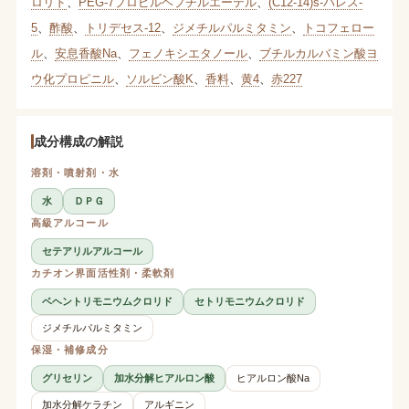
ロリド
、
PEG-7プロピルヘプチルエーテル
、
(C12-14)s-パレス-
5
、
酢酸
、
トリデセス-12
、
ジメチルパルミタミン
、
トコフェロー
ル
、
安息香酸Na
、
フェノキシエタノール
、
ブチルカルバミン酸ヨ
ウ化プロピニル
、
ソルビン酸K
、
香料
、
黄4
、
赤227
成分構成の解説
溶剤・噴射剤・水
水
ＤＰＧ
高級アルコール
セテアリルアルコール
カチオン界面活性剤・柔軟剤
ベヘントリモニウムクロリド
セトリモニウムクロリド
ジメチルパルミタミン
保湿・補修成分
グリセリン
加水分解ヒアルロン酸
ヒアルロン酸Na
加水分解ケラチン
アルギニン