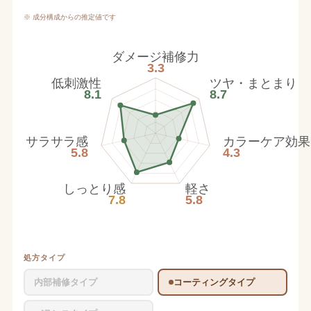
※ 成分構成からの推定値です
ダメージ補修力
3.3
低刺激性
ツヤ・まとまり
8.1
8.7
サラサラ感
カラーケア効果
5.8
4.3
しっとり感
軽さ
7.8
5.8
処方タイプ
内部補修タイプ
コーティングタイプ