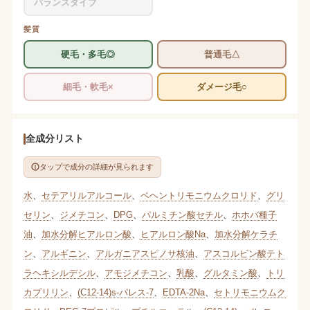
バランスタイプ
髪質
硬毛・多毛◎
普通毛△
細毛・軟毛×
ダメージ毛○
全成分リスト
タップで成分の詳細が見られます
水
、
セテアリルアルコール
、
ベヘントリモニウムクロリド
、
グリ
セリン
、
ジメチコン
、
DPG
、
パルミチン酸セチル
、
ホホバ種子
油
、
加水分解ヒアルロン酸
、
ヒアルロン酸Na
、
加水分解ケラチ
ン
、
アルギニン
、
アルガニアスピノサ核油
、
アスコルビン酸テト
ラヘキシルデシル
、
アモジメチコン
、
乳酸
、
グルタミン酸
、
トリ
カプリリン
、
(C12-14)s-パレス-7
、
EDTA-2Na
、
セトリモニウムク