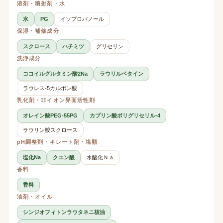
溶剤・噴射剤・水
水
PG
イソプロパノール
保湿・補修成分
スクロース
ハチミツ
グリセリン
洗浄成分
ココイルグルタミン酸2Na
ラウリルベタイン
ラウレス-5カルボン酸
乳化剤・非イオン界面活性剤
オレイン酸PEG-55PG
カプリン酸ポリグリセリル-4
ラウリン酸スクロース
pH調整剤・キレート剤・塩類
塩化Na
クエン酸
水酸化Ｎａ
香料
香料
油剤・オイル
シンジオフィトンラウタネニ核油