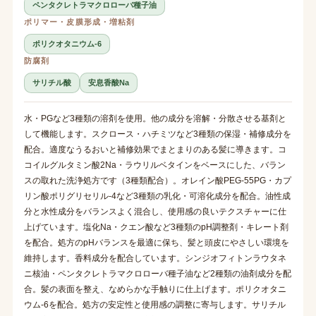
ペンタクレトラマクロローバ種子油
ポリマー・皮膜形成・増粘剤
ポリクオタニウム-6
防腐剤
サリチル酸
安息香酸Na
水・PGなど3種類の溶剤を使用。他の成分を溶解・分散させる基剤と
して機能します。スクロース・ハチミツなど3種類の保湿・補修成分を
配合。適度なうるおいと補修効果でまとまりのある髪に導きます。コ
コイルグルタミン酸2Na・ラウリルベタインをベースにした、バラン
スの取れた洗浄処方です（3種類配合）。オレイン酸PEG-55PG・カプ
リン酸ポリグリセリル-4など3種類の乳化・可溶化成分を配合。油性成
分と水性成分をバランスよく混合し、使用感の良いテクスチャーに仕
上げています。塩化Na・クエン酸など3種類のpH調整剤・キレート剤
を配合。処方のpHバランスを最適に保ち、髪と頭皮にやさしい環境を
維持します。香料成分を配合しています。シンジオフィトンラウタネ
ニ核油・ペンタクレトラマクロローバ種子油など2種類の油剤成分を配
合。髪の表面を整え、なめらかな手触りに仕上げます。ポリクオタニ
ウム-6を配合。処方の安定性と使用感の調整に寄与します。サリチル