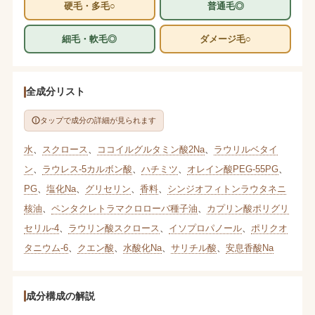
硬毛・多毛○
普通毛◎
細毛・軟毛◎
ダメージ毛○
全成分リスト
タップで成分の詳細が見られます
水
、
スクロース
、
ココイルグルタミン酸2Na
、
ラウリルベタイ
ン
、
ラウレス-5カルボン酸
、
ハチミツ
、
オレイン酸PEG-55PG
、
PG
、
塩化Na
、
グリセリン
、
香料
、
シンジオフィトンラウタネニ
核油
、
ペンタクレトラマクロローバ種子油
、
カプリン酸ポリグリ
セリル-4
、
ラウリン酸スクロース
、
イソプロパノール
、
ポリクオ
タニウム-6
、
クエン酸
、
水酸化Na
、
サリチル酸
、
安息香酸Na
成分構成の解説