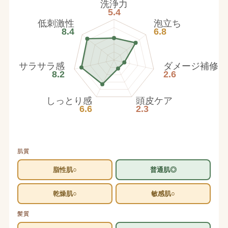
洗浄力
5.4
低刺激性
泡立ち
8.4
6.8
サラサラ感
ダメージ補修
8.2
2.6
しっとり感
頭皮ケア
6.6
2.3
肌質
脂性肌○
普通肌◎
乾燥肌○
敏感肌○
髪質