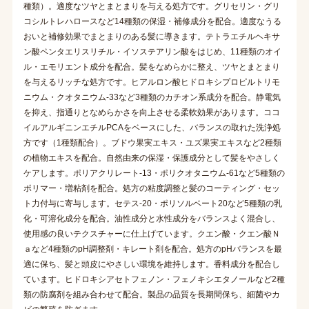
種類）。適度なツヤとまとまりを与える処方です。グリセリン・グリ
コシルトレハロースなど14種類の保湿・補修成分を配合。適度なうる
おいと補修効果でまとまりのある髪に導きます。テトラエチルヘキサ
ン酸ペンタエリスリチル・イソステアリン酸をはじめ、11種類のオイ
ル・エモリエント成分を配合。髪をなめらかに整え、ツヤとまとまり
を与えるリッチな処方です。ヒアルロン酸ヒドロキシプロピルトリモ
ニウム・クオタニウム-33など3種類のカチオン系成分を配合。静電気
を抑え、指通りとなめらかさを向上させる柔軟効果があります。ココ
イルアルギニンエチルPCAをベースにした、バランスの取れた洗浄処
方です（1種類配合）。ブドウ果実エキス・ユズ果実エキスなど2種類
の植物エキスを配合。自然由来の保湿・保護成分として髪をやさしく
ケアします。ポリアクリレート-13・ポリクオタニウム-61など5種類の
ポリマー・増粘剤を配合。処方の粘度調整と髪のコーティング・セッ
ト力付与に寄与します。セテス-20・ポリソルベート20など5種類の乳
化・可溶化成分を配合。油性成分と水性成分をバランスよく混合し、
使用感の良いテクスチャーに仕上げています。クエン酸・クエン酸Ｎ
ａなど4種類のpH調整剤・キレート剤を配合。処方のpHバランスを最
適に保ち、髪と頭皮にやさしい環境を維持します。香料成分を配合し
ています。ヒドロキシアセトフェノン・フェノキシエタノールなど2種
類の防腐剤を組み合わせて配合。製品の品質を長期間保ち、細菌やカ