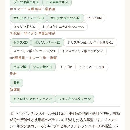
ブドウ果実エキス
ユズ果実エキス
ポリマー・皮膜形成・増粘剤
ポリアクリレート-13
ポリクオタニウム-61
PEG-90M
タマリンドガム
ヒドロキシエチルセルロース
乳化剤・非イオン界面活性剤
セテス-20
ポリソルベート20
ミリスチン酸ポリグリセリル-10
ステアリン酸グリセリル(SE)
イソステアリン酸ソルビタン
pH調整剤・キレート剤・塩類
クエン酸
クエン酸Ｎａ
リンゴ酸
ＥＤＴＡ－２Ｎａ
香料
香料
防腐剤
ヒドロキシアセトフェノン
フェノキシエタノール
水・イソペンチルジオールをはじめ、4種類の溶剤・基剤を使用。有効
成分の溶解性と使用感のバランスに配慮した処方基盤です。ジメチコ
ン・加水分解コラーゲンPGプロピルメチルシランジオールを配合（5