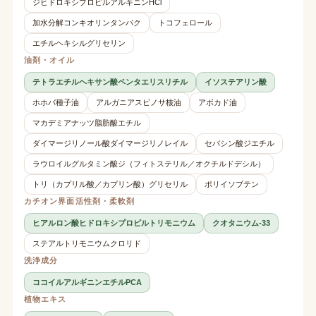
ジヒドロキシプロピルアルギニンHCl
加水分解コンキオリンタンパク
トコフェロール
エチルヘキシルグリセリン
油剤・オイル
テトラエチルヘキサン酸ペンタエリスリチル
イソステアリン酸
ホホバ種子油
アルガニアスピノサ核油
アボカド油
マカデミアナッツ脂肪酸エチル
ダイマージリノール酸ダイマージリノレイル
セバシン酸ジエチル
ラウロイルグルタミン酸ジ（フィトステリル／オクチルドデシル）
トリ（カプリル酸／カプリン酸）グリセリル
ポリイソブテン
カチオン界面活性剤・柔軟剤
ヒアルロン酸ヒドロキシプロピルトリモニウム
クオタニウム-33
ステアルトリモニウムクロリド
洗浄成分
ココイルアルギニンエチルPCA
植物エキス