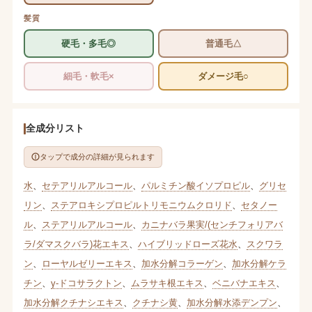
髪質
硬毛・多毛◎
普通毛△
細毛・軟毛×
ダメージ毛○
全成分リスト
タップで成分の詳細が見られます
水
、
セテアリルアルコール
、
パルミチン酸イソプロピル
、
グリセ
リン
、
ステアロキシプロピルトリモニウムクロリド
、
セタノー
ル
、
ステアリルアルコール
、
カニナバラ果実/(センチフォリアバ
ラ/ダマスクバラ)花エキス
、
ハイブリッドローズ花水
、
スクワラ
ン
、
ローヤルゼリーエキス
、
加水分解コラーゲン
、
加水分解ケラ
チン
、
γ-ドコサラクトン
、
ムラサキ根エキス
、
ベニバナエキス
、
加水分解クチナシエキス
、
クチナシ黄
、
加水分解水添デンプン
、