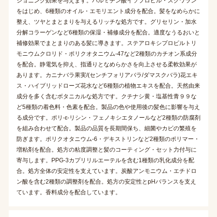
ショニング効果を与えます。パルミチン酸イソプロピル・スクワラン
をはじめ、6種類のオイル・エモリエント成分を配合。髪をなめらかに
整え、ツヤとまとまりを与えるリッチな処方です。グリセリン・加水
分解コラーゲンなど6種類の保湿・補修成分を配合。適度なうるおいと
補修効果でまとまりのある髪に導きます。ステアロキシプロピルトリ
モニウムクロリド・ポリクオタニウム-47など2種類のカチオン系成分
を配合。静電気を抑え、指通りとなめらかさを向上させる柔軟効果が
あります。カニナバラ果実/(センチフォリアバラ/ダマスクバラ)花エキ
ス・ハイブリッドローズ花水など6種類の植物エキスを配合。天然由来
成分を多く含むボタニカルな処方です。クチナシ黄・塩基性青９９な
ど5種類の着色料・色素を配合。製品の色や使用後の髪色に影響を与え
る成分です。ポリ-ε-リシン・フェノキシエタノールなど2種類の防腐剤
を組み合わせて配合。製品の品質を長期間保ち、細菌やカビの繁殖を
防ぎます。ポリクオタニウム-6・デキストリンなど2種類のポリマー・
増粘剤を配合。処方の粘度調整と髪のコーティング・セット力付与に
寄与します。PPG-3カプリリルエーテルを含む1種類の乳化成分を配
合。処方全体の安定性を支えています。炭酸アンモニウム・エチドロ
ン酸を含む2種類の調整剤を配合。処方の安定性とpHバランスを支え
ています。香料成分を配合しています。