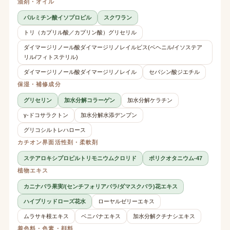
油剤・オイル
パルミチン酸イソプロピル
スクワラン
トリ（カプリル酸／カプリン酸）グリセリル
ダイマージリノール酸ダイマージリノレイルビス(ベヘニル/イソステア
リル/フィトステリル)
ダイマージリノール酸ダイマージリノレイル
セバシン酸ジエチル
保湿・補修成分
グリセリン
加水分解コラーゲン
加水分解ケラチン
γ-ドコサラクトン
加水分解水添デンプン
グリコシルトレハロース
カチオン界面活性剤・柔軟剤
ステアロキシプロピルトリモニウムクロリド
ポリクオタニウム-47
植物エキス
カニナバラ果実/(センチフォリアバラ/ダマスクバラ)花エキス
ハイブリッドローズ花水
ローヤルゼリーエキス
ムラサキ根エキス
ベニバナエキス
加水分解クチナシエキス
着色料・色素・顔料