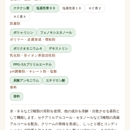
クチナシ黄
塩基性青９９
塩基性茶１６
ＨＣ青２
ＨＣ黄４
防腐剤
ポリ-ε-リシン
フェノキシエタノール
ポリマー・皮膜形成・増粘剤
ポリクオタニウム-6
デキストリン
乳化剤・非イオン界面活性剤
PPG-3カプリリルエーテル
pH調整剤・キレート剤・塩類
炭酸アンモニウム
エチドロン酸
香料
香料
水・ＢＧなど2種類の溶剤を使用。他の成分を溶解・分散させる基剤と
して機能します。セテアリルアルコール・セタノールなど3種類の高級
アルコールを配合。クリームの骨格を形成し、しっとり感とコンディ