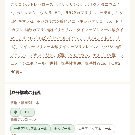
グリコシルトレハロース
、
ポリ-ε-リシン
、
ポリクオタニウム-4
7
、
ポリクオタニウム-6
、
BG
、
PPG-3カプリリルエーテル
、
シク
ロヘキサン-1
、
4-ジカルボン酸ビスエトキシジグリコール
、
トリ
(カプリル酸/カプリン酸)グリセリル
、
ダイマージリノール酸ダイ
マージリノレイルビス(ベヘニル/イソステアリル/フィトステリ
ル)
、
ダイマージリノール酸ダイマージリノレイル
、
セバシン酸
ジエチル
、
デキストリン
、
炭酸アンモニウム
、
エチドロン酸
、
フ
ェノキシエタノール
、
香料
、
塩基性青99
、
塩基性茶16
、
HC青2
、
HC黄4
成分構成の解説
溶剤・噴射剤・水
水
ＢＧ
高級アルコール
セテアリルアルコール
セタノール
ステアリルアルコール