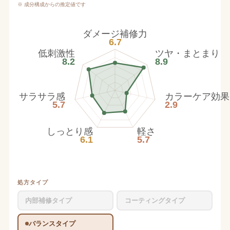
※ 成分構成からの推定値です
ダメージ補修力
6.7
低刺激性
ツヤ・まとまり
8.2
8.9
サラサラ感
カラーケア効果
5.7
2.9
しっとり感
軽さ
6.1
5.7
処方タイプ
内部補修タイプ
コーティングタイプ
バランスタイプ