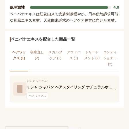
4.8
低刺激性
ベニバナエキスは紅花由来で皮膚刺激穏やか。日本伝統訴求可能
な和風エキス素材。天然由来訴求のヘアケア処方に向いた素材。
ベニバナエキスを配合した商品一覧
ヘアワッ
寝癖直し
スカルプ
アウトバ
トリート
コンディ
クス (1)
(2)
ケア (1)
ス (1)
メント (2)
ショナー
(2)
ミシャ ジャパン
ミシャ ジャパン ヘアスタイリング ナチュラルホールドワックス
›
ヘアワックス