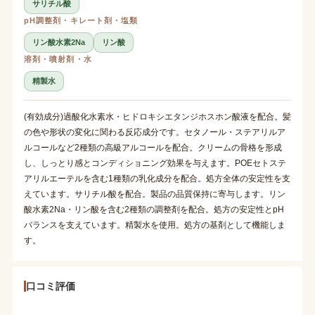
サリチル酸
pH調整剤・キレート剤・塩類
リン酸水素2Na
リン酸
溶剤・噴射剤・水
精製水
(有効成分)過酸化水素水・ヒドロキシエタンジホスホン酸液を配合。髪
の色や形状の変化に関わる反応成分です。セタノール・ステアリルア
ルコールなど2種類の高級アルコールを配合。クリームの骨格を形成
し、しっとり感とコンディショニング効果を与えます。POEセトステ
アリルエーテルを含む1種類の乳化成分を配合。処方全体の安定性を支
えています。サリチル酸を配合。製品の品質保持に寄与します。リン
酸水素2Na・リン酸を含む2種類の調整剤を配合。処方の安定性とpH
バランスを支えています。精製水を使用。処方の基剤として機能しま
す。
口コミ評価