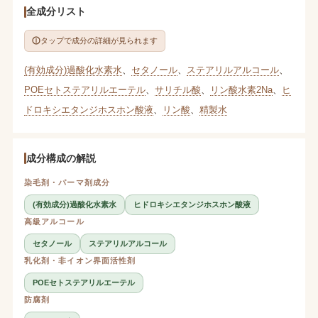
全成分リスト
タップで成分の詳細が見られます
(有効成分)過酸化水素水
、
セタノール
、
ステアリルアルコール
、
POEセトステアリルエーテル
、
サリチル酸
、
リン酸水素2Na
、
ヒ
ドロキシエタンジホスホン酸液
、
リン酸
、
精製水
成分構成の解説
染毛剤・パーマ剤成分
(有効成分)過酸化水素水
ヒドロキシエタンジホスホン酸液
高級アルコール
セタノール
ステアリルアルコール
乳化剤・非イオン界面活性剤
POEセトステアリルエーテル
防腐剤