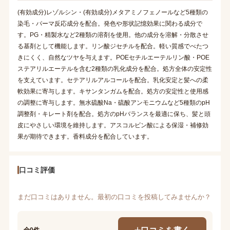
(有効成分)レゾルシン・(有効成分)メタアミノフェノールなど5種類の
染毛・パーマ反応成分を配合。発色や形状記憶効果に関わる成分で
す。PG・精製水など2種類の溶剤を使用。他の成分を溶解・分散させ
る基剤として機能します。リン酸ジセチルを配合。軽い質感でべたつ
きにくく、自然なツヤを与えます。POEセチルエーテルリン酸・POE
ステアリルエーテルを含む2種類の乳化成分を配合。処方全体の安定性
を支えています。セテアリルアルコールを配合。乳化安定と髪への柔
軟効果に寄与します。キサンタンガムを配合。処方の安定性と使用感
の調整に寄与します。無水硫酸Na・硫酸アンモニウムなど5種類のpH
調整剤・キレート剤を配合。処方のpHバランスを最適に保ち、髪と頭
皮にやさしい環境を維持します。アスコルビン酸による保湿・補修効
果が期待できます。香料成分を配合しています。
口コミ評価
まだ口コミはありません。最初の口コミを投稿してみませんか？
口コミを書く
全0件