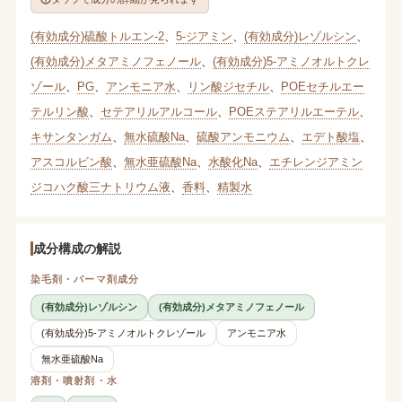
(有効成分)硫酸トルエン-2
、
5-ジアミン
、
(有効成分)レゾルシン
、
(有効成分)メタアミノフェノール
、
(有効成分)5-アミノオルトクレ
ゾール
、
PG
、
アンモニア水
、
リン酸ジセチル
、
POEセチルエー
テルリン酸
、
セテアリルアルコール
、
POEステアリルエーテル
、
キサンタンガム
、
無水硫酸Na
、
硫酸アンモニウム
、
エデト酸塩
、
アスコルビン酸
、
無水亜硫酸Na
、
水酸化Na
、
エチレンジアミン
ジコハク酸三ナトリウム液
、
香料
、
精製水
成分構成の解説
染毛剤・パーマ剤成分
(有効成分)レゾルシン
(有効成分)メタアミノフェノール
(有効成分)5-アミノオルトクレゾール
アンモニア水
無水亜硫酸Na
溶剤・噴射剤・水