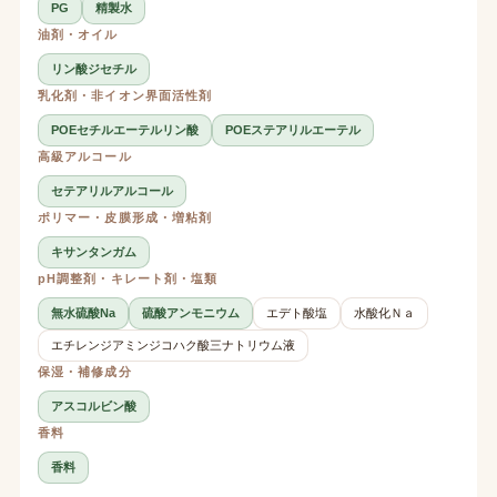
PG
精製水
油剤・オイル
リン酸ジセチル
乳化剤・非イオン界面活性剤
POEセチルエーテルリン酸
POEステアリルエーテル
高級アルコール
セテアリルアルコール
ポリマー・皮膜形成・増粘剤
キサンタンガム
pH調整剤・キレート剤・塩類
無水硫酸Na
硫酸アンモニウム
エデト酸塩
水酸化Ｎａ
エチレンジアミンジコハク酸三ナトリウム液
保湿・補修成分
アスコルビン酸
香料
香料