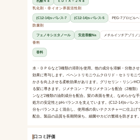
乳酸Ｎａ
ＥＤＴＡ－２Ｎａ
乳化剤・非イオン界面活性剤
(C12-14)s-パレス-7
(C12-14)s-パレス-5
PEG-7プロピル
防腐剤
フェノキシエタノール
安息香酸Na
メチルイソチアゾリノ
香料
香料
水・ＤＰＧなど3種類の溶剤を使用。他の成分を溶解・分散さ
効果に寄与します。ベヘントリモニウムクロリド・セトリモニ
かさを向上させる柔軟効果があります。グリセリン・リシンHC
る髪に導きます。ジメチコン・アモジメチコンを配合（2種類
ンなど2種類の油剤成分を配合。髪の表面を整え、なめらかな手
処方の安定性とpHバランスを支えています。(C12-14)s-パレス
分をバランスよく混合し、使用感の良いテクスチャーに仕上げて
配合。製品の品質を長期間保ち、細菌やカビの繁殖を防ぎます
口コミ評価