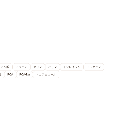
タミン酸
アラニン
セリン
バリン
イソロイシン
トレオニン
酸
PCA
PCA-Na
トコフェロール