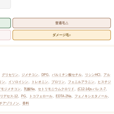
普通毛△
ダメージ毛○
、
グリセリン
、
ジメチコン
、
DPG
、
パルミチン酸セチル
、
リシンHCl
、
アル
リン
、
イソロイシン
、
トレオニン
、
プロリン
、
フェニルアラニン
、
ヒスチジ
アモジメチコン
、
乳酸Na
、
セトリモニウムクロリド
、
(C12-14)s-パレス-7
、
リデセス-12
、
PG
、
トコフェロール
、
EDTA-2Na
、
フェノキシエタノール
、
チアゾリノン
、
香料