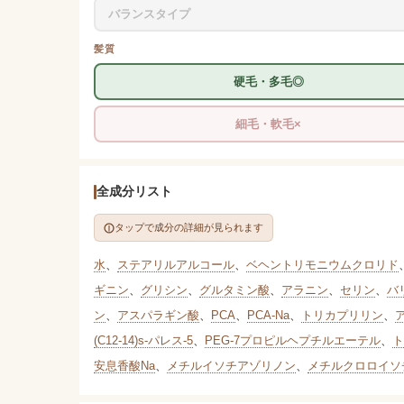
バランスタイプ
髪質
硬毛・多毛◎
細毛・軟毛×
全成分リスト
タップで成分の詳細が見られます
水
、
ステアリルアルコール
、
ベヘントリモニウムクロリド
ギニン
、
グリシン
、
グルタミン酸
、
アラニン
、
セリン
、
バ
ン
、
アスパラギン酸
、
PCA
、
PCA-Na
、
トリカプリリン
、
(C12-14)s-パレス-5
、
PEG-7プロピルヘプチルエーテル
、
ト
安息香酸Na
、
メチルイソチアゾリノン
、
メチルクロロイソ