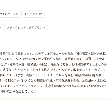
ヘプチルエーテル
トリデセス-12
ン
メチルクロロイソチアゾリノン
せる基剤として機能します。ステアリルアルコールを配合。乳化安定と髪への柔軟
ウムクロリドなど2種類のカチオン系成分を配合。静電気を抑え、指通りとなめら
lなど17種類の保湿・補修成分を配合。適度なうるおいと補修効果でまとまりのあ
）。適度なツヤとまとまりを与える処方です。パルミチン酸セチル・トリカプリリ
触りに仕上げます。乳酸Ｎａ・ＥＤＴＡ－２Ｎａを含む2種類の調整剤を配合。
-7・(C12-14)s-パレス-5など4種類の乳化・可溶化成分を配合。油性成分と水性成
います。フェノキシエタノール・安息香酸Naなど4種類の防腐剤を組み合わせて
。香料成分を配合しています。