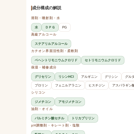
成分構成の解説
溶剤・噴射剤・水
水
ＤＰＧ
PG
高級アルコール
ステアリルアルコール
カチオン界面活性剤・柔軟剤
ベヘントリモニウムクロリド
セトリモニウムクロリド
保湿・補修成分
グリセリン
リシンHCl
アルギニン
グリシン
グル
プロリン
フェニルアラニン
ヒスチジン
アスパラギン
シリコン
ジメチコン
アモジメチコン
油剤・オイル
パルミチン酸セチル
トリカプリリン
pH調整剤・キレート剤・塩類