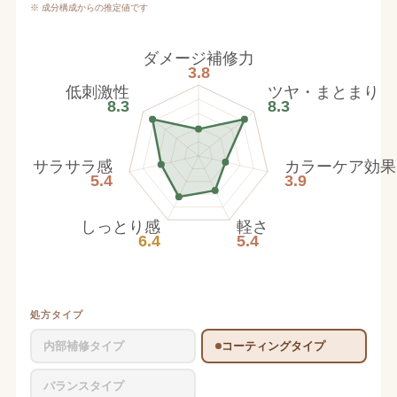
※ 成分構成からの推定値です
ダメージ補修力
3.8
低刺激性
ツヤ・まとまり
8.3
8.3
サラサラ感
カラーケア効果
5.4
3.9
しっとり感
軽さ
6.4
5.4
処方タイプ
内部補修タイプ
コーティングタイプ
バランスタイプ