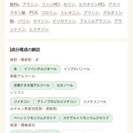
酸Na
、
アラニン
、
リシンHCl
、
セリン
、
ヒスチジンHCl
、
アスパ
ラギン酸
、
PCA
、
プロリン
、
トレオニン
、
グリシン
、
グルタミン
酸
、
バリン
、
ロイシン
、
イソロイシン
、
フェニルアラニン
、
アラ
ントイン
、
ヒスチジン
成分構成の解説
溶剤・噴射剤・水
水
イソペンチルジオール
イソプロパノール
高級アルコール
水添ナタネ油アルコール
セタノール
シリコン
ジメチコン
アミノプロピルジメチコン
ジメチコノール
カチオン界面活性剤・柔軟剤
ベヘントリモニウムクロリド
ステアルトリモニウムクロリド
保湿・補修成分