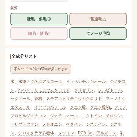
髪質
硬毛・多毛◎
普通毛△
細毛・軟毛×
ダメージ毛◎
全成分リスト
タップで成分の詳細が見られます
水
、
水添ナタネ油アルコール
、
イソペンチルジオール
、
ジメチコ
ン
、
ベヘントリモニウムクロリド
、
グリセリン
、
ソルビトール
、
セタノール
、
香料
、
ステアルトリモニウムクロリド
、
フェノキシ
エタノール
、
イソプロパノール
、
クエン酸
、
クエン酸Na
、
アミノ
プロピルジメチコン
、
ジメチコノール
、
エクトイン
、
チロシン
、
トリプトファン
、
メチオニン
、
ベタイン
、
システイン
、
シスチ
ン
、
シロキクラゲ多糖体
、
タウリン
、
PCA-Na
、
アルギニン
、
乳