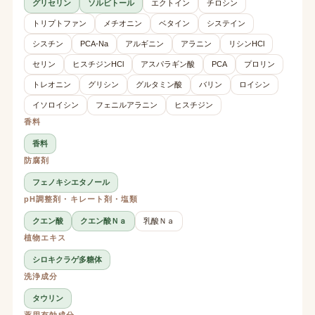
グリセリン
ソルビトール
エクトイン
チロシン
トリプトファン
メチオニン
ベタイン
システイン
シスチン
PCA-Na
アルギニン
アラニン
リシンHCl
セリン
ヒスチジンHCl
アスパラギン酸
PCA
プロリン
トレオニン
グリシン
グルタミン酸
バリン
ロイシン
イソロイシン
フェニルアラニン
ヒスチジン
香料
香料
防腐剤
フェノキシエタノール
pH調整剤・キレート剤・塩類
クエン酸
クエン酸Ｎａ
乳酸Ｎａ
植物エキス
シロキクラゲ多糖体
洗浄成分
タウリン
薬用有効成分