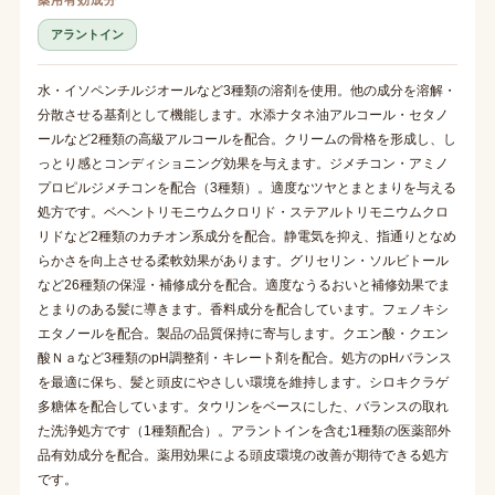
アラントイン
水・イソペンチルジオールなど3種類の溶剤を使用。他の成分を溶解・
分散させる基剤として機能します。水添ナタネ油アルコール・セタノ
ールなど2種類の高級アルコールを配合。クリームの骨格を形成し、し
っとり感とコンディショニング効果を与えます。ジメチコン・アミノ
プロピルジメチコンを配合（3種類）。適度なツヤとまとまりを与える
処方です。ベヘントリモニウムクロリド・ステアルトリモニウムクロ
リドなど2種類のカチオン系成分を配合。静電気を抑え、指通りとなめ
らかさを向上させる柔軟効果があります。グリセリン・ソルビトール
など26種類の保湿・補修成分を配合。適度なうるおいと補修効果でま
とまりのある髪に導きます。香料成分を配合しています。フェノキシ
エタノールを配合。製品の品質保持に寄与します。クエン酸・クエン
酸Ｎａなど3種類のpH調整剤・キレート剤を配合。処方のpHバランス
を最適に保ち、髪と頭皮にやさしい環境を維持します。シロキクラゲ
多糖体を配合しています。タウリンをベースにした、バランスの取れ
た洗浄処方です（1種類配合）。アラントインを含む1種類の医薬部外
品有効成分を配合。薬用効果による頭皮環境の改善が期待できる処方
です。