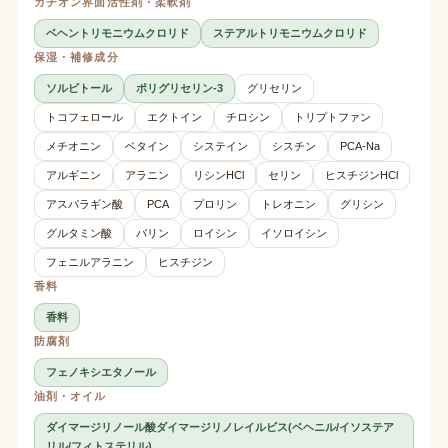
カチオン界面活性剤・柔軟剤
ベヘントリモニウムクロリド
ステアルトリモニウムクロリド
保湿・補修成分
ソルビトール
ポリグリセリン-3
グリセリン
トコフェロール
エクトイン
チロシン
トリプトファン
メチオニン
ベタイン
システイン
シスチン
PCA-Na
アルギニン
アラニン
リシンHCl
セリン
ヒスチジンHCl
アスパラギン酸
PCA
プロリン
トレオニン
グリシン
グルタミン酸
バリン
ロイシン
イソロイシン
フェニルアラニン
ヒスチジン
香料
香料
防腐剤
フェノキシエタノール
油剤・オイル
ダイマージリノール酸ダイマージリノレイルビス(ベヘニル/イソステア
リル/フィトステリル)