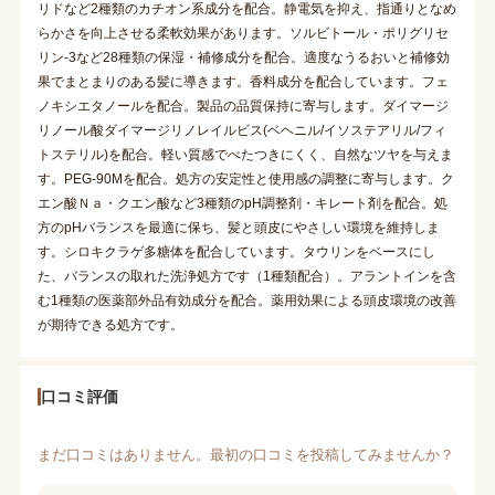
リドなど2種類のカチオン系成分を配合。静電気を抑え、指通りとなめ
らかさを向上させる柔軟効果があります。ソルビトール・ポリグリセ
リン-3など28種類の保湿・補修成分を配合。適度なうるおいと補修効
果でまとまりのある髪に導きます。香料成分を配合しています。フェ
ノキシエタノールを配合。製品の品質保持に寄与します。ダイマージ
リノール酸ダイマージリノレイルビス(ベヘニル/イソステアリル/フィ
トステリル)を配合。軽い質感でべたつきにくく、自然なツヤを与えま
す。PEG-90Mを配合。処方の安定性と使用感の調整に寄与します。ク
エン酸Ｎａ・クエン酸など3種類のpH調整剤・キレート剤を配合。処
方のpHバランスを最適に保ち、髪と頭皮にやさしい環境を維持しま
す。シロキクラゲ多糖体を配合しています。タウリンをベースにし
た、バランスの取れた洗浄処方です（1種類配合）。アラントインを含
む1種類の医薬部外品有効成分を配合。薬用効果による頭皮環境の改善
が期待できる処方です。
口コミ評価
まだ口コミはありません。最初の口コミを投稿してみませんか？