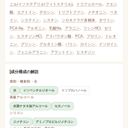
ニル/イソステアリル/フィトステリル)
、
トコフェロール
、
クエン
酸
、
エクトイン
、
チロシン
、
トリプトファン
、
メチオニン
、
ベタ
イン
、
システイン
、
シスチン
、
シロキクラゲ多糖体
、
タウリン
、
PCA-Na
、
アルギニン
、
乳酸Na
、
アラニン
、
リシンHCl
、
セリ
ン
、
ヒスチジンHCl
、
アスパラギン酸
、
PCA
、
プロリン
、
トレオ
ニン
、
グリシン
、
グルタミン酸
、
バリン
、
ロイシン
、
イソロイシ
ン
、
フェニルアラニン
、
アラントイン
、
ヒスチジン
成分構成の解説
溶剤・噴射剤・水
水
イソペンチルジオール
イソプロパノール
高級アルコール
水添ナタネ油アルコール
セタノール
シリコン
ジメチコン
アミノプロピルジメチコン