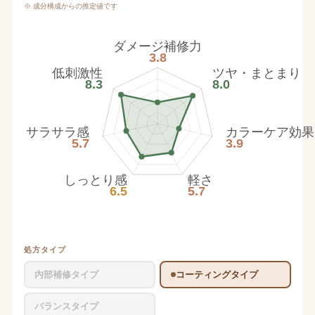
※ 成分構成からの推定値です
ダメージ補修力
3.8
低刺激性
ツヤ・まとまり
8.3
8.0
サラサラ感
カラーケア効果
5.7
3.9
しっとり感
軽さ
6.5
5.7
処方タイプ
内部補修タイプ
コーティングタイプ
バランスタイプ