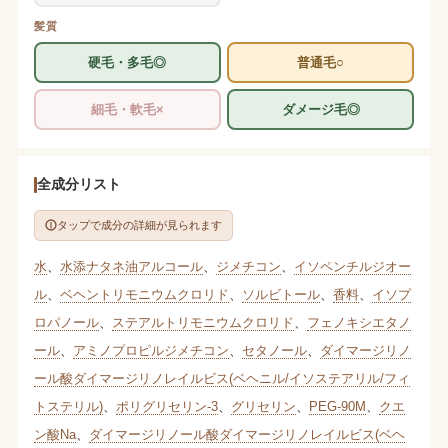
髪質
硬毛・多毛◎
普通毛○
細毛・軟毛×
ダメージ毛◎
全成分リスト
タップで成分の詳細が見られます
水
、
水添ナタネ油アルコール
、
ジメチコン
、
イソペンチルジオー
ル
、
ベヘントリモニウムクロリド
、
ソルビトール
、
香料
、
イソプ
ロパノール
、
ステアルトリモニウムクロリド
、
フェノキシエタノ
ール
、
アミノプロピルジメチコン
、
セタノール
、
ダイマージリノ
ール酸ダイマージリノレイルビス(ベヘニル/イソステアリル/フィ
トステリル)
、
ポリグリセリン-3
、
グリセリン
、
PEG-90M
、
クエ
ン酸Na
、
ダイマージリノール酸ダイマージリノレイルビス(ベヘ