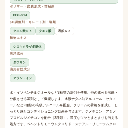
ポリマー・皮膜形成・増粘剤
PEG-90M
pH調整剤・キレート剤・塩類
クエン酸Ｎａ
クエン酸
乳酸Ｎａ
植物エキス
シロキクラゲ多糖体
洗浄成分
タウリン
薬用有効成分
アラントイン
水・イソペンチルジオールなど3種類の溶剤を使用。他の成分を溶解・
分散させる基剤として機能します。水添ナタネ油アルコール・セタノ
ールなど2種類の高級アルコールを配合。クリームの骨格を形成し、し
っとり感とコンディショニング効果を与えます。ジメチコン・アミノ
プロピルジメチコンを配合（2種類）。適度なツヤとまとまりを与える
処方です。ベヘントリモニウムクロリド・ステアルトリモニウムクロ