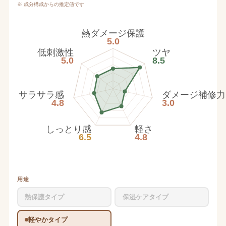
※ 成分構成からの推定値です
熱ダメージ保護
5.0
低刺激性
ツヤ
5.0
8.5
サラサラ感
ダメージ補修力
4.8
3.0
しっとり感
軽さ
6.5
4.8
用途
熱保護タイプ
保湿ケアタイプ
軽やかタイプ