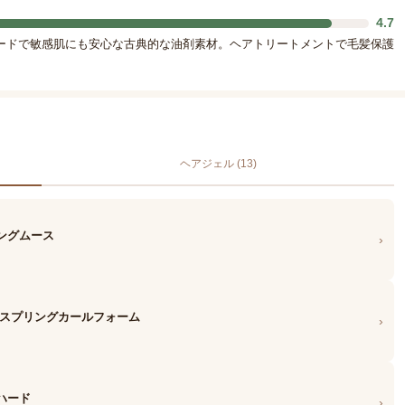
4.7
ードで敏感肌にも安心な古典的な油剤素材。ヘアトリートメントで毛髪保護
ヘアジェル (13)
ングムース
›
 スプリングカールフォーム
›
ハード
›