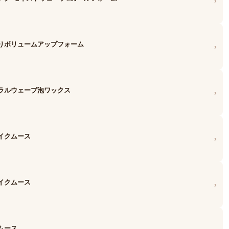
›
わりボリュームアップフォーム
›
ュラルウェーブ泡ワックス
›
イクムース
›
イクムース
›
ムース