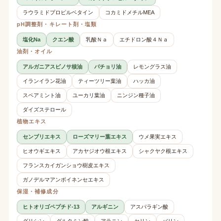
ラウラミドプロピルベタイン
コカミドメチルMEA
pH調整剤・キレート剤・塩類
塩化Na
クエン酸
乳酸Ｎａ
エチドロン酸４Ｎａ
油剤・オイル
アルガニアスピノサ核油
パチョリ油
レモングラス油
イランイラン花油
ティーツリー葉油
ハッカ油
スペアミント油
ユーカリ葉油
ニンジン種子油
ダイズステロール
植物エキス
センブリエキス
ローズマリー葉エキス
ウメ果実エキス
ヒオウギエキス
アカヤジオウ根エキス
シャクヤク根エキス
フランスカイガンショウ樹皮エキス
ガノデルマアンボイネンセエキス
保湿・補修成分
ヒトオリゴペプチド-13
アルギニン
アスパラギン酸
グリシン
グルタミン酸
アラニン
セリン
バリン