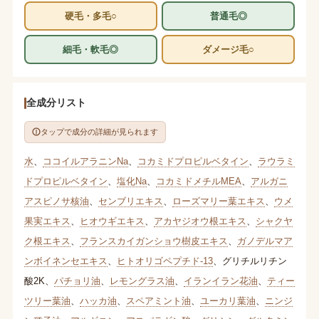
硬毛・多毛○
普通毛◎
細毛・軟毛◎
ダメージ毛○
全成分リスト
タップで成分の詳細が見られます
水
、
ココイルアラニンNa
、
コカミドプロピルベタイン
、
ラウラミ
ドプロピルベタイン
、
塩化Na
、
コカミドメチルMEA
、
アルガニ
アスピノサ核油
、
センブリエキス
、
ローズマリー葉エキス
、
ウメ
果実エキス
、
ヒオウギエキス
、
アカヤジオウ根エキス
、
シャクヤ
ク根エキス
、
フランスカイガンショウ樹皮エキス
、
ガノデルマア
ンボイネンセエキス
、
ヒトオリゴペプチド-13
、
グリチルリチン
酸2K
、
パチョリ油
、
レモングラス油
、
イランイラン花油
、
ティー
ツリー葉油
、
ハッカ油
、
スペアミント油
、
ユーカリ葉油
、
ニンジ