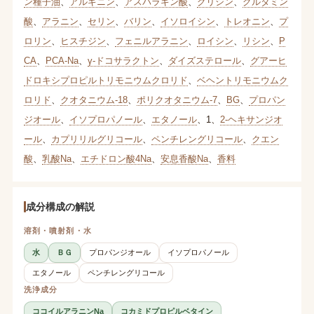
ン種子油
、
アルギニン
、
アスパラギン酸
、
グリシン
、
グルタミン
酸
、
アラニン
、
セリン
、
バリン
、
イソロイシン
、
トレオニン
、
プ
ロリン
、
ヒスチジン
、
フェニルアラニン
、
ロイシン
、
リシン
、
P
CA
、
PCA-Na
、
γ-ドコサラクトン
、
ダイズステロール
、
グアーヒ
ドロキシプロピルトリモニウムクロリド
、
ベヘントリモニウムク
ロリド
、
クオタニウム-18
、
ポリクオタニウム-7
、
BG
、
プロパン
ジオール
、
イソプロパノール
、
エタノール
、
1
、
2-ヘキサンジオ
ール
、
カプリリルグリコール
、
ペンチレングリコール
、
クエン
酸
、
乳酸Na
、
エチドロン酸4Na
、
安息香酸Na
、
香料
成分構成の解説
溶剤・噴射剤・水
水
ＢＧ
プロパンジオール
イソプロパノール
エタノール
ペンチレングリコール
洗浄成分
ココイルアラニンNa
コカミドプロピルベタイン