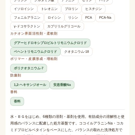
イソロイシン
トレオニン
プロリン
ヒスチジン
フェニルアラニン
ロイシン
リシン
PCA
PCA-Na
γ-ドコサラクトン
カプリリルグリコール
カチオン界面活性剤・柔軟剤
グアーヒドロキシプロピルトリモニウムクロリド
ベヘントリモニウムクロリド
クオタニウム-18
ポリマー・皮膜形成・増粘剤
ポリクオタニウム-7
防腐剤
1,2-ヘキサンジオール
安息香酸Na
香料
香料
水・ＢＧをはじめ、6種類の溶剤・基剤を使用。有効成分の溶解性と使
用感のバランスに配慮した処方基盤です。ココイルアラニンNa・コカ
ミドプロピルベタインをベースにした、バランスの取れた洗浄処方で