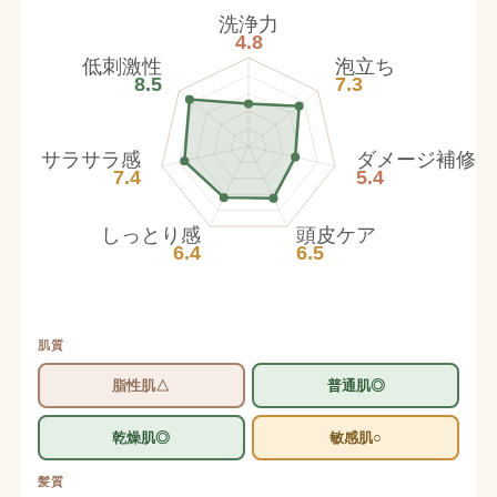
洗浄力
4.8
低刺激性
泡立ち
8.5
7.3
サラサラ感
ダメージ補修
7.4
5.4
しっとり感
頭皮ケア
6.4
6.5
肌質
脂性肌△
普通肌◎
乾燥肌◎
敏感肌○
髪質