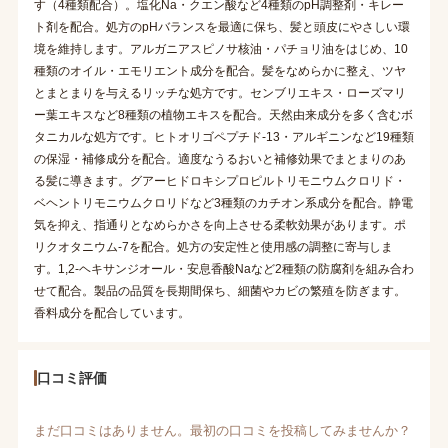
す（4種類配合）。塩化Na・クエン酸など4種類のpH調整剤・キレー
ト剤を配合。処方のpHバランスを最適に保ち、髪と頭皮にやさしい環
境を維持します。アルガニアスピノサ核油・パチョリ油をはじめ、10
種類のオイル・エモリエント成分を配合。髪をなめらかに整え、ツヤ
とまとまりを与えるリッチな処方です。センブリエキス・ローズマリ
ー葉エキスなど8種類の植物エキスを配合。天然由来成分を多く含むボ
タニカルな処方です。ヒトオリゴペプチド-13・アルギニンなど19種類
の保湿・補修成分を配合。適度なうるおいと補修効果でまとまりのあ
る髪に導きます。グアーヒドロキシプロピルトリモニウムクロリド・
ベヘントリモニウムクロリドなど3種類のカチオン系成分を配合。静電
気を抑え、指通りとなめらかさを向上させる柔軟効果があります。ポ
リクオタニウム-7を配合。処方の安定性と使用感の調整に寄与しま
す。1,2-ヘキサンジオール・安息香酸Naなど2種類の防腐剤を組み合わ
せて配合。製品の品質を長期間保ち、細菌やカビの繁殖を防ぎます。
香料成分を配合しています。
口コミ評価
まだ口コミはありません。最初の口コミを投稿してみませんか？