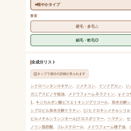
軽やかタイプ
髪質
硬毛・多毛△
細毛・軟毛◎
全成分リスト
タップで成分の詳細が見られます
シクロペンタシロキサン
、
ジメチコン
、
イソドデカン
、
ジ
ガニアスピノサ核油
、
メドウフォーム-δ-ラクトン
、
γ-ド
1
、
4-ジカルボン酸ビスエトキシジグリコール
、
加水分解シ
シプロピル加水分解ケラチン
、
(ジヒドロキシメチルシリ
ピルメチルシランジオール)クロスポリマー
、
ヘマチン
、
セ
ノリン脂肪酸
、
コレステロール
、
メドウフォーム種子油
、