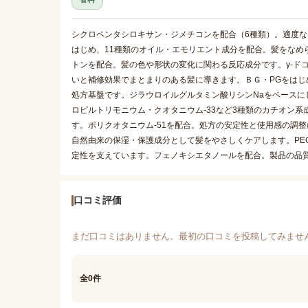
シクロペンタシロキサン・ジメチコンを配合（6種類）。適度
はじめ、11種類のオイル・エモリエント成分を配合。髪をなめ
トンを配合。髪の色や形状の変化に関わる反応成分です。γ-ド
いと補修効果でまとまりのある髪に導きます。ＢＧ・PGをはじ
処方基盤です。ジラウロイルグルタミン酸リシンNaをベースに
ロピルトリモニウム・クオタニウム-33など3種類のカチオン
す。ポリクオタニウム-51を配合。処方の安定性と使用感の調
自然由来の保湿・保護成分として髪をやさしくケアします。PE
定性を支えています。フェノキシエタノールを配合。製品の品
口コミ評価
まだ口コミはありません。最初の口コミを投稿してみませ
全0件