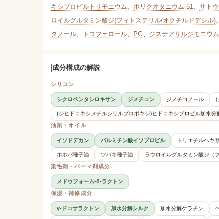
キシプロピルトリモニウム
、
ポリクオタニウム-51
、
サトウ
ロイルグルタミン酸ジ(フィトステリル/オクチルドデシル)
タノール
、
トコフェロール
、
PG
、
ジステアリルジモニウム
成分構成の解説
シリコン
シクロペンタシロキサン
ジメチコン
ジメチコノール
(ジヒドロキシメチルシリルプロポキシ)ヒドロキシプロピル加水分
油剤・オイル
イソドデカン
パルミチン酸イソプロピル
トリエチルヘキ
ホホバ種子油
ツバキ種子油
ラウロイルグルタミン酸ジ（
染毛剤・パーマ剤成分
メドウフォーム-δ-ラクトン
保湿・補修成分
γ-ドコサラクトン
加水分解シルク
加水分解ケラチン