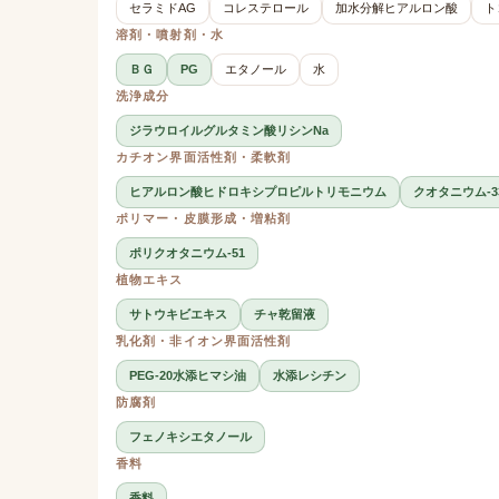
セラミドAG
コレステロール
加水分解ヒアルロン酸
ト
溶剤・噴射剤・水
ＢＧ
PG
エタノール
水
洗浄成分
ジラウロイルグルタミン酸リシンNa
カチオン界面活性剤・柔軟剤
ヒアルロン酸ヒドロキシプロピルトリモニウム
クオタニウム-3
ポリマー・皮膜形成・増粘剤
ポリクオタニウム-51
植物エキス
サトウキビエキス
チャ乾留液
乳化剤・非イオン界面活性剤
PEG-20水添ヒマシ油
水添レシチン
防腐剤
フェノキシエタノール
香料
香料