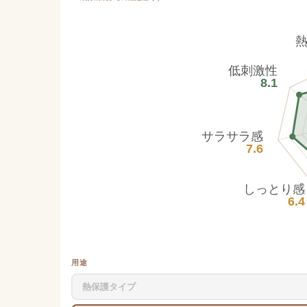
低刺激性
8.1
サラサラ感
7.6
しっとり感
6.4
用途
熱保護タイプ