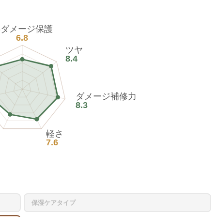
熱ダメージ保護
6.8
ツヤ
8.4
ダメージ補修力
8.3
軽さ
7.6
保湿ケアタイプ