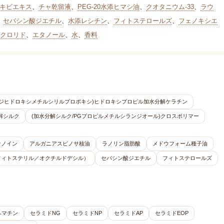
キビエキス
、
チャ乾留液
、
PEG-20水添ヒマシ油
、
クオタニウム-33
、
ラウ
、
セバシン酸ジエチル
、
水添レシチン
、
フィトステロールズ
、
フェノキシエ
クロリド
、
エタノール
、
水
、
香料
(ジヒドロキシメチルシリルプロポキシ)ヒドロキシプロピル加水分解ケラチン
解シルク
(加水分解シルク/PGプロピルメチルシランジオール)クロスポリマー
サノイン
アルガニアスピノサ核油
ラノリン脂肪酸
メドウフォーム種子油
フィトステリル／オクチルドデシル）
セバシン酸ジエチル
フィトステロールズ
ヘマチン
セラミドNG
セラミドNP
セラミドAP
セラミドEOP