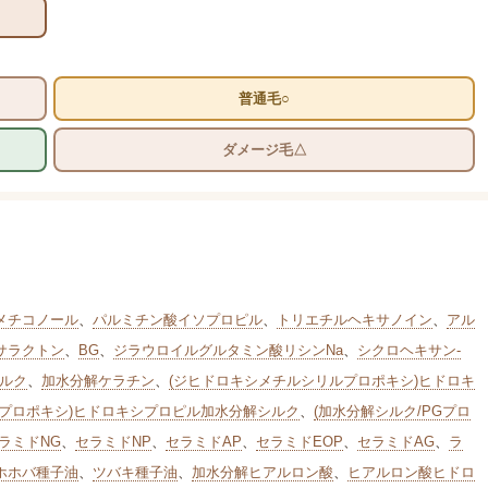
普通毛○
ダメージ毛△
メチコノール
、
パルミチン酸イソプロピル
、
トリエチルヘキサノイン
、
アル
コサラクトン
、
BG
、
ジラウロイルグルタミン酸リシンNa
、
シクロヘキサン-
ルク
、
加水分解ケラチン
、
(ジヒドロキシメチルシリルプロポキシ)ヒドロキ
ルプロポキシ)ヒドロキシプロピル加水分解シルク
、
(加水分解シルク/PGプロ
ラミドNG
、
セラミドNP
、
セラミドAP
、
セラミドEOP
、
セラミドAG
、
ラ
ホホバ種子油
、
ツバキ種子油
、
加水分解ヒアルロン酸
、
ヒアルロン酸ヒドロ