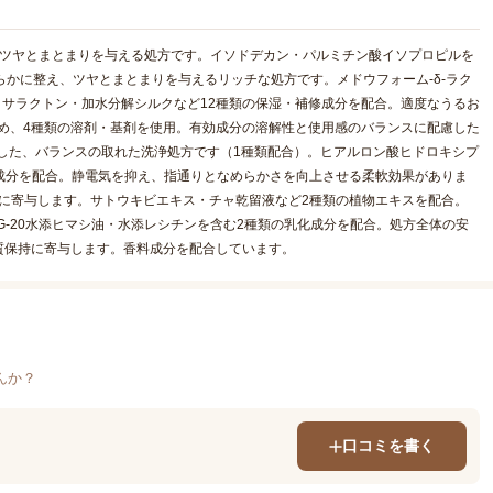
なツヤとまとまりを与える処方です。イソドデカン・パルミチン酸イソプロピルを
らかに整え、ツヤとまとまりを与えるリッチな処方です。メドウフォーム-δ-ラク
コサラクトン・加水分解シルクなど12種類の保湿・補修成分を配合。適度なうるお
め、4種類の溶剤・基剤を使用。有効成分の溶解性と使用感のバランスに配慮した
した、バランスの取れた洗浄処方です（1種類配合）。ヒアルロン酸ヒドロキシプ
系成分を配合。静電気を抑え、指通りとなめらかさを向上させる柔軟効果がありま
整に寄与します。サトウキビエキス・チャ乾留液など2種類の植物エキスを配合。
G-20水添ヒマシ油・水添レシチンを含む2種類の乳化成分を配合。処方全体の安
質保持に寄与します。香料成分を配合しています。
んか？
口コミを書く