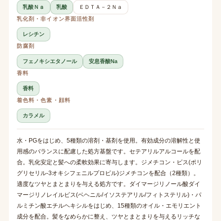
乳酸Ｎａ
乳酸
ＥＤＴＡ－２Ｎａ
乳化剤・非イオン界面活性剤
レシチン
防腐剤
フェノキシエタノール
安息香酸Na
香料
香料
着色料・色素・顔料
カラメル
水・PGをはじめ、5種類の溶剤・基剤を使用。有効成分の溶解性と使
用感のバランスに配慮した処方基盤です。セテアリルアルコールを配
合。乳化安定と髪への柔軟効果に寄与します。ジメチコン・ビス(ポリ
グリセリル-3オキシフェニルプロピル)ジメチコンを配合（2種類）。
適度なツヤとまとまりを与える処方です。ダイマージリノール酸ダイ
マージリノレイルビス(ベヘニル/イソステアリル/フィトステリル)・パ
ルミチン酸エチルヘキシルをはじめ、15種類のオイル・エモリエント
成分を配合。髪をなめらかに整え、ツヤとまとまりを与えるリッチな