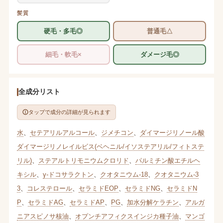
髪質
硬毛・多毛◎
普通毛△
細毛・軟毛×
ダメージ毛◎
全成分リスト
タップで成分の詳細が見られます
水
、
セテアリルアルコール
、
ジメチコン
、
ダイマージリノール酸
ダイマージリノレイルビス(ベヘニル/イソステアリル/フィトステ
リル)
、
ステアルトリモニウムクロリド
、
パルミチン酸エチルヘ
キシル
、
γ-ドコサラクトン
、
クオタニウム-18
、
クオタニウム-3
3
、
コレステロール
、
セラミドEOP
、
セラミドNG
、
セラミドN
P
、
セラミドAG
、
セラミドAP
、
PG
、
加水分解ケラチン
、
アルガ
ニアスピノサ核油
、
オプンチアフィクスインジカ種子油
、
マンゴ