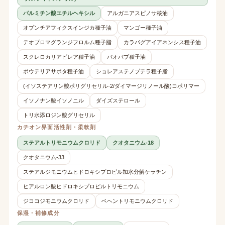
パルミチン酸エチルヘキシル
アルガニアスピノサ核油
オプンチアフィクスインジカ種子油
マンゴー種子油
テオブロマグランジフロルム種子脂
カラパグアイアネンシス種子油
スクレロカリアビレア種子油
バオバブ種子油
ポウテリアサポタ種子油
ショレアステノプテラ種子脂
(イソステアリン酸ポリグリセリル-2/ダイマージリノール酸)コポリマー
イソノナン酸イソノニル
ダイズステロール
トリ水添ロジン酸グリセリル
カチオン界面活性剤・柔軟剤
ステアルトリモニウムクロリド
クオタニウム-18
クオタニウム-33
ステアルジモニウムヒドロキシプロピル加水分解ケラチン
ヒアルロン酸ヒドロキシプロピルトリモニウム
ジココジモニウムクロリド
ベヘントリモニウムクロリド
保湿・補修成分