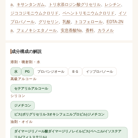
a
、
キサンタンガム
、
トリ水添ロジン酸グリセリル
、
レシチン
、
ジココジモニウムクロリド
、
ベヘントリモニウムクロリド
、
イソ
プロパノール
、
グリセリン
、
乳酸
、
トコフェロール
、
EDTA-2N
a
、
フェノキシエタノール
、
安息香酸Na
、
香料
、
カラメル
成分構成の解説
溶剤・噴射剤・水
水
PG
プロパンジオール
ＢＧ
イソプロパノール
高級アルコール
セテアリルアルコール
シリコン
ジメチコン
ビス(ポリグリセリル-3オキシフェニルプロピル)ジメチコン
油剤・オイル
ダイマージリノール酸ダイマージリノレイルビス(ベヘニル/イソステア
リル/フィトステリル)