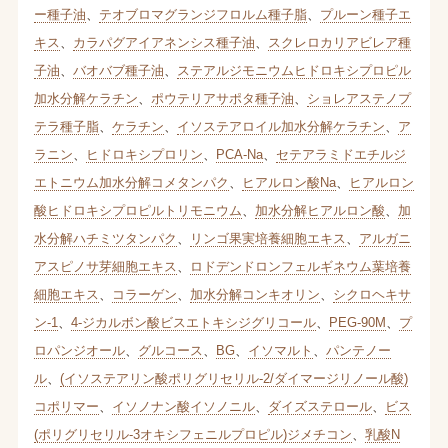
ー種子油
、
テオブロマグランジフロルム種子脂
、
プルーン種子エ
キス
、
カラパグアイアネンシス種子油
、
スクレロカリアビレア種
子油
、
バオバブ種子油
、
ステアルジモニウムヒドロキシプロピル
加水分解ケラチン
、
ポウテリアサポタ種子油
、
ショレアステノプ
テラ種子脂
、
ケラチン
、
イソステアロイル加水分解ケラチン
、
ア
ラニン
、
ヒドロキシプロリン
、
PCA-Na
、
セテアラミドエチルジ
エトニウム加水分解コメタンパク
、
ヒアルロン酸Na
、
ヒアルロン
酸ヒドロキシプロピルトリモニウム
、
加水分解ヒアルロン酸
、
加
水分解ハチミツタンパク
、
リンゴ果実培養細胞エキス
、
アルガニ
アスピノサ芽細胞エキス
、
ロドデンドロンフェルギネウム葉培養
細胞エキス
、
コラーゲン
、
加水分解コンキオリン
、
シクロヘキサ
ン-1
、
4-ジカルボン酸ビスエトキシジグリコール
、
PEG-90M
、
プ
ロパンジオール
、
グルコース
、
BG
、
イソマルト
、
パンテノー
ル
、
(イソステアリン酸ポリグリセリル-2/ダイマージリノール酸)
コポリマー
、
イソノナン酸イソノニル
、
ダイズステロール
、
ビス
(ポリグリセリル-3オキシフェニルプロピル)ジメチコン
、
乳酸N