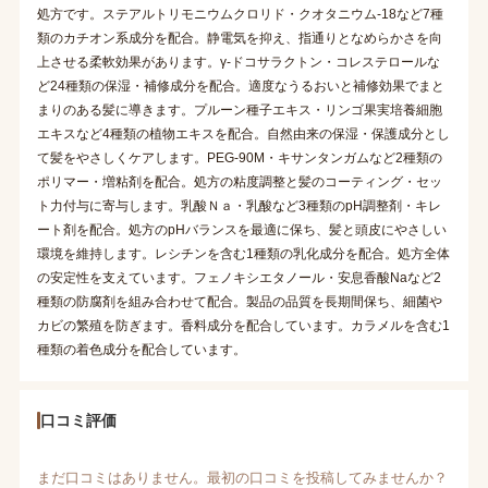
処方です。ステアルトリモニウムクロリド・クオタニウム-18など7種
類のカチオン系成分を配合。静電気を抑え、指通りとなめらかさを向
上させる柔軟効果があります。γ-ドコサラクトン・コレステロールな
ど24種類の保湿・補修成分を配合。適度なうるおいと補修効果でまと
まりのある髪に導きます。プルーン種子エキス・リンゴ果実培養細胞
エキスなど4種類の植物エキスを配合。自然由来の保湿・保護成分とし
て髪をやさしくケアします。PEG-90M・キサンタンガムなど2種類の
ポリマー・増粘剤を配合。処方の粘度調整と髪のコーティング・セッ
ト力付与に寄与します。乳酸Ｎａ・乳酸など3種類のpH調整剤・キレ
ート剤を配合。処方のpHバランスを最適に保ち、髪と頭皮にやさしい
環境を維持します。レシチンを含む1種類の乳化成分を配合。処方全体
の安定性を支えています。フェノキシエタノール・安息香酸Naなど2
種類の防腐剤を組み合わせて配合。製品の品質を長期間保ち、細菌や
カビの繁殖を防ぎます。香料成分を配合しています。カラメルを含む1
種類の着色成分を配合しています。
口コミ評価
まだ口コミはありません。最初の口コミを投稿してみませんか？