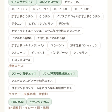
γ-ドコサラクトン
コレステロール
セラミドEOP
セラミドNG
セラミドNP
セラミドAG
セラミドAP
加水分解ケラチン
ケラチン
イソステアロイル加水分解ケラチン
アラニン
ヒドロキシプロリン
PCA-Na
セテアラミドエチルジエトニウム加水分解コメタンパク
ヒアルロン酸Na
加水分解ヒアルロン酸
加水分解ハチミツタンパク
コラーゲン
加水分解コンキオリン
グルコース
イソマルト
パンテノール
グリセリン
トコフェロール
植物エキス
プルーン種子エキス
リンゴ果実培養細胞エキス
アルガニアスピノサ芽細胞エキス
ロドデンドロンフェルギネウム葉培養細胞エキス
ポリマー・皮膜形成・増粘剤
PEG-90M
キサンタンガム
pH調整剤・キレート剤・塩類