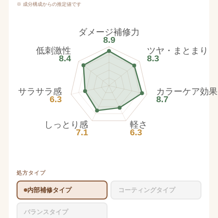
※ 成分構成からの推定値です
ダメージ補修力
8.9
低刺激性
ツヤ・まとまり
8.4
8.3
サラサラ感
カラーケア効果
6.3
8.7
しっとり感
軽さ
7.1
6.3
処方タイプ
内部補修タイプ
コーティングタイプ
バランスタイプ