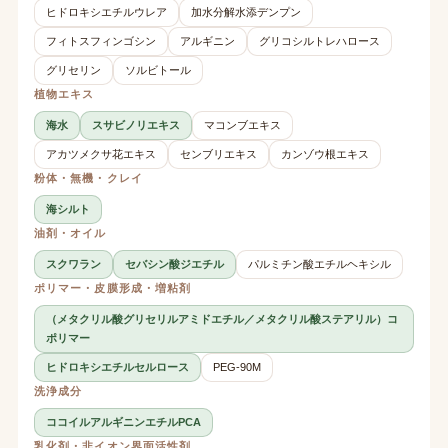
ヒドロキシエチルウレア
加水分解水添デンプン
フィトスフィンゴシン
アルギニン
グリコシルトレハロース
グリセリン
ソルビトール
植物エキス
海水
スサビノリエキス
マコンブエキス
アカツメクサ花エキス
センブリエキス
カンゾウ根エキス
粉体・無機・クレイ
海シルト
油剤・オイル
スクワラン
セバシン酸ジエチル
パルミチン酸エチルヘキシル
ポリマー・皮膜形成・増粘剤
（メタクリル酸グリセリルアミドエチル／メタクリル酸ステアリル）コ
ポリマー
ヒドロキシエチルセルロース
PEG-90M
洗浄成分
ココイルアルギニンエチルPCA
乳化剤・非イオン界面活性剤