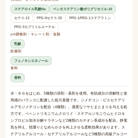
ステアロイル乳酸Na
ペンタステアリン酸ポリグリセリル-10
セテス-13
PPG-8セテス-20
PPG-1/PEG-1ステアラミン
PPG-3カプリリルエーテル
pH調整剤・キレート剤・塩類
乳酸
防腐剤
フェノキシエタノール
香料
香料
水・ＢＧをはじめ、5種類の溶剤・基剤を使用。有効成分の溶解性と使
用感のバランスに配慮した処方基盤です。ジメチコン・ビスセテアリ
ルアモジメチコンを配合（4種類）。適度なツヤとまとまりを与える処
方です。ベヘントリモニウムクロリド・ステアルジモニウムヒドロキ
シプロピル加水分解ケラチンなど2種類のカチオン系成分を配合。静電
気を抑え、指通りとなめらかさを向上させる柔軟効果があります。ス
テアリルアルコール・セテアリルアルコールなど3種類の高級アルコー