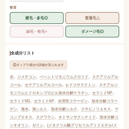
髪質
硬毛・多毛◎
普通毛△
細毛・軟毛×
ダメージ毛◎
全成分リスト
タップで成分の詳細が見られます
水
、
ジメチコン
、
ベヘントリモニウムクロリド
、
ステアリルアル
コール
、
セテアリルアルコール
、
γ-ドコサラクトン
、
ステアルジ
モニウムヒドロキシプロピル加水分解ケラチン
、
セラミドNP
、
セラミドNG
、
セラミドAP
、
水溶性コラーゲン
、
加水分解コラー
ゲン
、
海水
、
海シルト
、
加水分解シルク
、
スサビノリエキス
、
マ
コンブエキス
、
スクワラン
、
キトサンサクシナミド
、
加水分解コ
ンキオリン
、
ゼイン
、
(メタクリル酸グリセリルアミドエチル/メ