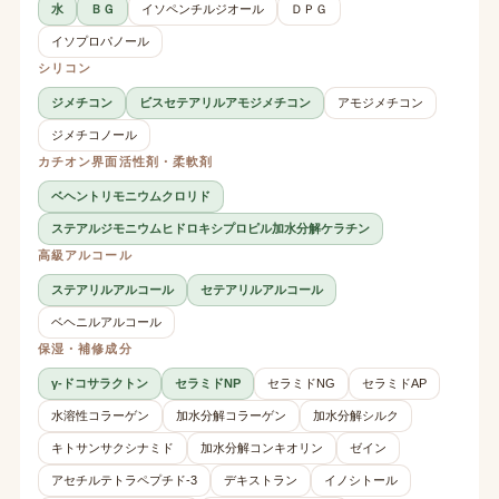
水
ＢＧ
イソペンチルジオール
ＤＰＧ
イソプロパノール
シリコン
ジメチコン
ビスセテアリルアモジメチコン
アモジメチコン
ジメチコノール
カチオン界面活性剤・柔軟剤
ベヘントリモニウムクロリド
ステアルジモニウムヒドロキシプロピル加水分解ケラチン
高級アルコール
ステアリルアルコール
セテアリルアルコール
ベヘニルアルコール
保湿・補修成分
γ-ドコサラクトン
セラミドNP
セラミドNG
セラミドAP
水溶性コラーゲン
加水分解コラーゲン
加水分解シルク
キトサンサクシナミド
加水分解コンキオリン
ゼイン
アセチルテトラペプチド-3
デキストラン
イノシトール