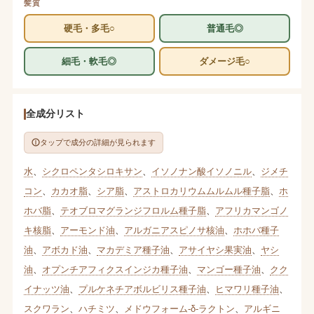
髪質
硬毛・多毛○
普通毛◎
細毛・軟毛◎
ダメージ毛○
全成分リスト
タップで成分の詳細が見られます
水
、
シクロペンタシロキサン
、
イソノナン酸イソノニル
、
ジメチ
コン
、
カカオ脂
、
シア脂
、
アストロカリウムムルムル種子脂
、
ホ
ホバ脂
、
テオブロマグランジフロルム種子脂
、
アフリカマンゴノ
キ核脂
、
アーモンド油
、
アルガニアスピノサ核油
、
ホホバ種子
油
、
アボカド油
、
マカデミア種子油
、
アサイヤシ果実油
、
ヤシ
油
、
オプンチアフィクスインジカ種子油
、
マンゴー種子油
、
クク
イナッツ油
、
プルケネチアボルビリス種子油
、
ヒマワリ種子油
、
スクワラン
、
ハチミツ
、
メドウフォーム-δ-ラクトン
、
アルギニ