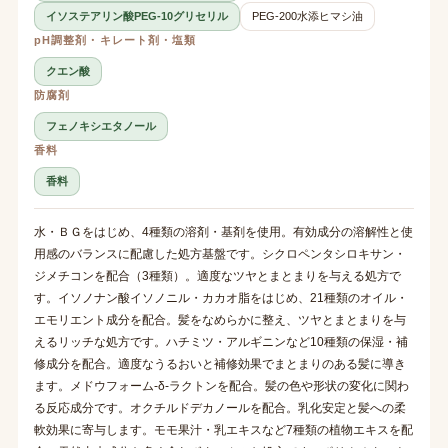
イソステアリン酸PEG-10グリセリル
PEG-200水添ヒマシ油
pH調整剤・キレート剤・塩類
クエン酸
防腐剤
フェノキシエタノール
香料
香料
水・ＢＧをはじめ、4種類の溶剤・基剤を使用。有効成分の溶解性と使
用感のバランスに配慮した処方基盤です。シクロペンタシロキサン・
ジメチコンを配合（3種類）。適度なツヤとまとまりを与える処方で
す。イソノナン酸イソノニル・カカオ脂をはじめ、21種類のオイル・
エモリエント成分を配合。髪をなめらかに整え、ツヤとまとまりを与
えるリッチな処方です。ハチミツ・アルギニンなど10種類の保湿・補
修成分を配合。適度なうるおいと補修効果でまとまりのある髪に導き
ます。メドウフォーム-δ-ラクトンを配合。髪の色や形状の変化に関わ
る反応成分です。オクチルドデカノールを配合。乳化安定と髪への柔
軟効果に寄与します。モモ果汁・乳エキスなど7種類の植物エキスを配