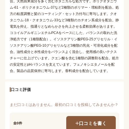
合。天然由来成分を多く含むボタニカルな処方です。ポリクオタニウ
ム-61・ポリクオタニウム-37など2種類のポリマー・増粘剤を配合。処
方の粘度調整と髪のコーティング・セット力付与に寄与します。クオ
タニウム-18・クオタニウム-33など3種類のカチオン系成分を配合。静
電気を抑え、指通りとなめらかさを向上させる柔軟効果があります。
ココイルアルギニンエチルPCAをベースにした、バランスの取れた洗
浄処方です（1種類配合）。イソステアリン酸PEG-25グリセリル・イ
ソステアリン酸PEG-10グリセリルなど3種類の乳化・可溶化成分を配
合。油性成分と水性成分をバランスよく混合し、使用感の良いテクス
チャーに仕上げています。クエン酸を含む1種類の調整剤を配合。処方
の安定性とpHバランスを支えています。フェノキシエタノールを配
合。製品の品質保持に寄与します。香料成分を配合しています。
口コミ評価
まだ口コミはありません。最初の口コミを投稿してみませんか？
口コミを書く
全0件