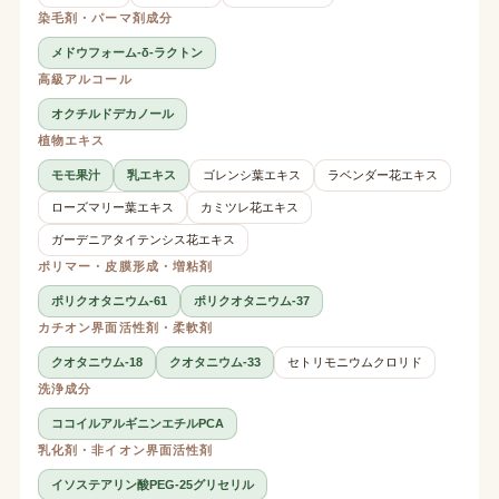
染毛剤・パーマ剤成分
メドウフォーム-δ-ラクトン
高級アルコール
オクチルドデカノール
植物エキス
モモ果汁
乳エキス
ゴレンシ葉エキス
ラベンダー花エキス
ローズマリー葉エキス
カミツレ花エキス
ガーデニアタイテンシス花エキス
ポリマー・皮膜形成・増粘剤
ポリクオタニウム-61
ポリクオタニウム-37
カチオン界面活性剤・柔軟剤
クオタニウム-18
クオタニウム-33
セトリモニウムクロリド
洗浄成分
ココイルアルギニンエチルPCA
乳化剤・非イオン界面活性剤
イソステアリン酸PEG-25グリセリル