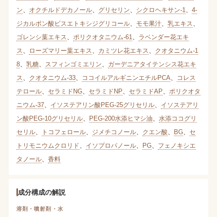
ン
、
オクチルドデカノール
、
グリセリン
、
シクロヘキサン-1
、
4-
ジカルボン酸ビスエトキシジグリコール
、
モモ果汁
、
乳エキス
、
ゴレンシ葉エキス
、
ポリクオタニウム-61
、
ラベンダー花エキ
ス
、
ローズマリー葉エキス
、
カミツレ花エキス
、
クオタニウム-1
8
、
乳糖
、
スフィンゴミエリン
、
ガーデニアタイテンシス花エキ
ス
、
クオタニウム-33
、
ココイルアルギニンエチルPCA
、
コレス
テロール
、
セラミドNG
、
セラミドNP
、
セラミドAP
、
ポリクオタ
ニウム-37
、
イソステアリン酸PEG-25グリセリル
、
イソステアリ
ン酸PEG-10グリセリル
、
PEG-200水添ヒマシ油
、
水添ココグリ
セリル
、
トコフェロール
、
ジメチコノール
、
クエン酸
、
BG
、
セ
トリモニウムクロリド
、
イソプロパノール
、
PG
、
フェノキシエ
タノール
、
香料
成分構成の解説
溶剤・噴射剤・水