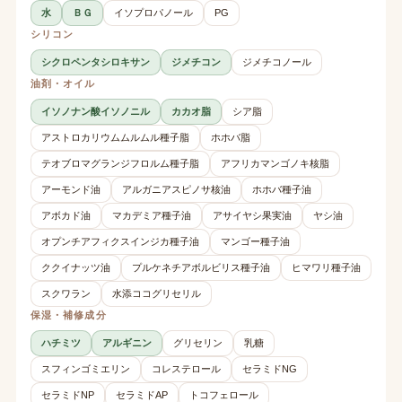
水
ＢＧ
イソプロパノール
PG
シリコン
シクロペンタシロキサン
ジメチコン
ジメチコノール
油剤・オイル
イソノナン酸イソノニル
カカオ脂
シア脂
アストロカリウムムルムル種子脂
ホホバ脂
テオブロマグランジフロルム種子脂
アフリカマンゴノキ核脂
アーモンド油
アルガニアスピノサ核油
ホホバ種子油
アボカド油
マカデミア種子油
アサイヤシ果実油
ヤシ油
オプンチアフィクスインジカ種子油
マンゴー種子油
ククイナッツ油
プルケネチアボルビリス種子油
ヒマワリ種子油
スクワラン
水添ココグリセリル
保湿・補修成分
ハチミツ
アルギニン
グリセリン
乳糖
スフィンゴミエリン
コレステロール
セラミドNG
セラミドNP
セラミドAP
トコフェロール