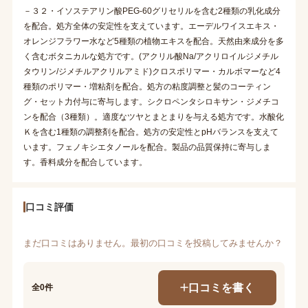
－３２・イソステアリン酸PEG-60グリセリルを含む2種類の乳化成分
を配合。処方全体の安定性を支えています。エーデルワイスエキス・
オレンジフラワー水など5種類の植物エキスを配合。天然由来成分を多
く含むボタニカルな処方です。(アクリル酸Na/アクリロイルジメチル
タウリン/ジメチルアクリルアミド)クロスポリマー・カルボマーなど4
種類のポリマー・増粘剤を配合。処方の粘度調整と髪のコーティン
グ・セット力付与に寄与します。シクロペンタシロキサン・ジメチコ
ンを配合（3種類）。適度なツヤとまとまりを与える処方です。水酸化
Ｋを含む1種類の調整剤を配合。処方の安定性とpHバランスを支えて
います。フェノキシエタノールを配合。製品の品質保持に寄与しま
す。香料成分を配合しています。
口コミ評価
まだ口コミはありません。最初の口コミを投稿してみませんか？
口コミを書く
全0件