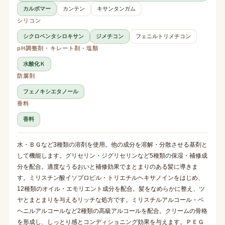
カルボマー
カンテン
キサンタンガム
シリコン
シクロペンタシロキサン
ジメチコン
フェニルトリメチコン
pH調整剤・キレート剤・塩類
水酸化Ｋ
防腐剤
フェノキシエタノール
香料
香料
水・ＢＧなど3種類の溶剤を使用。他の成分を溶解・分散させる基剤と
して機能します。グリセリン・ジグリセリンなど5種類の保湿・補修成
分を配合。適度なうるおいと補修効果でまとまりのある髪に導きま
す。ミリスチン酸イソプロピル・トリエチルヘキサノインをはじめ、
12種類のオイル・エモリエント成分を配合。髪をなめらかに整え、ツ
ヤとまとまりを与えるリッチな処方です。ミリスチルアルコール・ベ
ヘニルアルコールなど2種類の高級アルコールを配合。クリームの骨格
を形成し、しっとり感とコンディショニング効果を与えます。ＰＥＧ