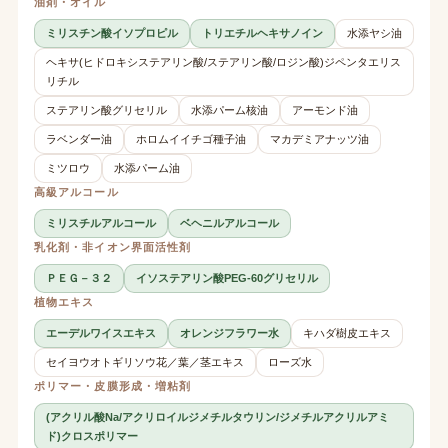
油剤・オイル
ミリスチン酸イソプロピル
トリエチルヘキサノイン
水添ヤシ油
ヘキサ(ヒドロキシステアリン酸/ステアリン酸/ロジン酸)ジペンタエリス
リチル
ステアリン酸グリセリル
水添パーム核油
アーモンド油
ラベンダー油
ホロムイイチゴ種子油
マカデミアナッツ油
ミツロウ
水添パーム油
高級アルコール
ミリスチルアルコール
ベヘニルアルコール
乳化剤・非イオン界面活性剤
ＰＥＧ－３２
イソステアリン酸PEG-60グリセリル
植物エキス
エーデルワイスエキス
オレンジフラワー水
キハダ樹皮エキス
セイヨウオトギリソウ花／葉／茎エキス
ローズ水
ポリマー・皮膜形成・増粘剤
(アクリル酸Na/アクリロイルジメチルタウリン/ジメチルアクリルアミ
ド)クロスポリマー