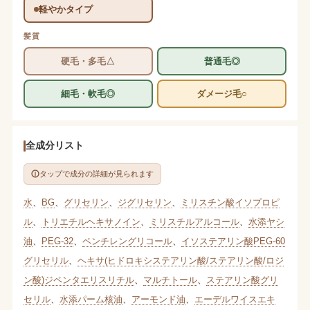
軽やかタイプ
髪質
硬毛・多毛△
普通毛◎
細毛・軟毛◎
ダメージ毛○
全成分リスト
タップで成分の詳細が見られます
水
、
BG
、
グリセリン
、
ジグリセリン
、
ミリスチン酸イソプロピ
ル
、
トリエチルヘキサノイン
、
ミリスチルアルコール
、
水添ヤシ
油
、
PEG-32
、
ペンチレングリコール
、
イソステアリン酸PEG-60
グリセリル
、
ヘキサ(ヒドロキシステアリン酸/ステアリン酸/ロジ
ン酸)ジペンタエリスリチル
、
マルチトール
、
ステアリン酸グリ
セリル
、
水添パーム核油
、
アーモンド油
、
エーデルワイスエキ