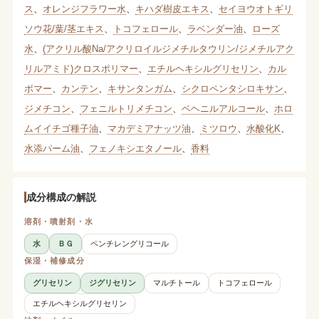
ス
、
オレンジフラワー水
、
キハダ樹皮エキス
、
セイヨウオトギリ
ソウ花/葉/茎エキス
、
トコフェロール
、
ラベンダー油
、
ローズ
水
、
(アクリル酸Na/アクリロイルジメチルタウリン/ジメチルアク
リルアミド)クロスポリマー
、
エチルヘキシルグリセリン
、
カル
ボマー
、
カンテン
、
キサンタンガム
、
シクロペンタシロキサン
、
ジメチコン
、
フェニルトリメチコン
、
ベヘニルアルコール
、
ホロ
ムイイチゴ種子油
、
マカデミアナッツ油
、
ミツロウ
、
水酸化K
、
水添パーム油
、
フェノキシエタノール
、
香料
成分構成の解説
溶剤・噴射剤・水
水
ＢＧ
ペンチレングリコール
保湿・補修成分
グリセリン
ジグリセリン
マルチトール
トコフェロール
エチルヘキシルグリセリン