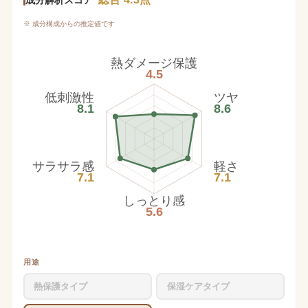
※ 成分構成からの推定値です
熱ダメージ保護
4.5
低刺激性
ツヤ
8.1
8.6
サラサラ感
軽さ
7.1
7.1
しっとり感
5.6
用途
熱保護タイプ
保湿ケアタイプ