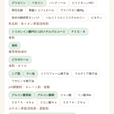
グリセリン
ベタイン
パンテノール
ピリドキシンHCl
異性化糖
酢酸トコフェロール
アスパラギン酸Mg
加水分解綿実タンパク
パルミトイルミリスチルセリン
ビオチン
乳化剤・非イオン界面活性剤
トリオレイン酸PEG-120メチルグルコース
ＰＥＧ－８
香料
香料
薬用有効成分
ビサボロール
油剤・オイル
シア脂
ヤシ油
メドウフォーム種子油
マカデミア種子油
ワサビノキ種子油
pH調整剤・キレート剤・塩類
グルコン酸亜鉛
グルコン酸銅
クエン酸
リン酸3Na
ＥＤＴＡ－４Ｎａ
クエン酸Ｎａ
ＥＤＴＡ－２Ｎａ
カチオン界面活性剤・柔軟剤