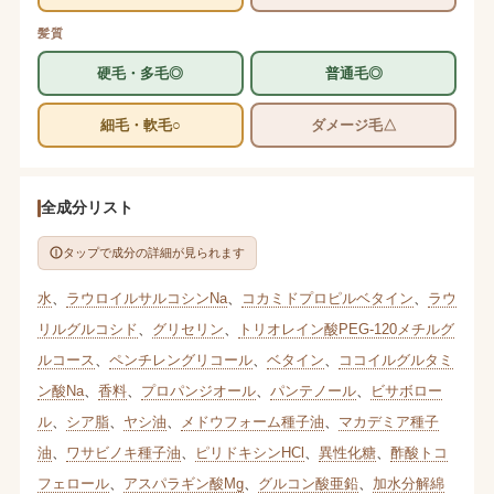
髪質
硬毛・多毛◎
普通毛◎
細毛・軟毛○
ダメージ毛△
全成分リスト
タップで成分の詳細が見られます
水
、
ラウロイルサルコシンNa
、
コカミドプロピルベタイン
、
ラウ
リルグルコシド
、
グリセリン
、
トリオレイン酸PEG-120メチルグ
ルコース
、
ペンチレングリコール
、
ベタイン
、
ココイルグルタミ
ン酸Na
、
香料
、
プロパンジオール
、
パンテノール
、
ビサボロー
ル
、
シア脂
、
ヤシ油
、
メドウフォーム種子油
、
マカデミア種子
油
、
ワサビノキ種子油
、
ピリドキシンHCl
、
異性化糖
、
酢酸トコ
フェロール
、
アスパラギン酸Mg
、
グルコン酸亜鉛
、
加水分解綿