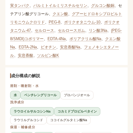
実タンパク
、
パルミトイルミリスチルセリン
、
グルコン酸銅
、
セ
テアリン酸グリコール
、
クエン酸
、
グアーヒドロキシプロピルト
リモニウムクロリド
、
PEG-8
、
ポリクオタニウム-10
、
ポリクオ
タニウム-47
、
セルロース
、
セルロースガム
、
リン酸3Na
、
(PEG-
8/SMDI)コポリマー
、
EDTA-4Na
、
ポリアクリル酸Na
、
クエン酸
Na
、
EDTA-2Na
、
ビオチン
、
安息香酸Na
、
フェノキシエタノー
ル
、
安息香酸
、
ソルビン酸K
成分構成の解説
溶剤・噴射剤・水
水
ペンチレングリコール
プロパンジオール
洗浄成分
ラウロイルサルコシンNa
コカミドプロピルベタイン
ラウリルグルコシド
ココイルグルタミン酸Na
保湿・補修成分