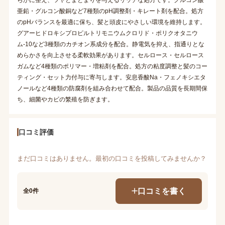
亜鉛・グルコン酸銅など7種類のpH調整剤・キレート剤を配合。処方
のpHバランスを最適に保ち、髪と頭皮にやさしい環境を維持します。
グアーヒドロキシプロピルトリモニウムクロリド・ポリクオタニウ
ム-10など3種類のカチオン系成分を配合。静電気を抑え、指通りとな
めらかさを向上させる柔軟効果があります。セルロース・セルロース
ガムなど4種類のポリマー・増粘剤を配合。処方の粘度調整と髪のコー
ティング・セット力付与に寄与します。安息香酸Na・フェノキシエタ
ノールなど4種類の防腐剤を組み合わせて配合。製品の品質を長期間保
ち、細菌やカビの繁殖を防ぎます。
口コミ評価
まだ口コミはありません。最初の口コミを投稿してみませんか？
口コミを書く
全0件