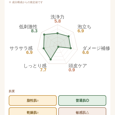
※ 成分構成からの推定値です
洗浄力
5.8
低刺激性
泡立ち
8.3
6.9
サラサラ感
ダメージ補修
6.9
6.6
しっとり感
頭皮ケア
7.7
0.9
肌質
脂性肌○
普通肌◎
乾燥肌○
敏感肌△