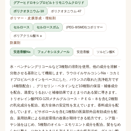
グアーヒドロキシプロピルトリモニウムクロリド
ポリクオタニウム-10
ポリクオタニウム-47
ポリマー・皮膜形成・増粘剤
セルロース
セルロースガム
(PEG-8/SMDI)コポリマー
ポリアクリル酸Ｎａ
防腐剤
安息香酸Na
フェノキシエタノール
安息香酸
ソルビン酸K
水・ペンチレングリコールなど3種類の溶剤を使用。他の成分を溶解・
分散させる基剤として機能します。ラウロイルサルコシンNa・コカミ
ドプロピルベタインをベースにした、バランスの取れた洗浄処方です
（4種類配合）。グリセリン・ベタインなど10種類の保湿・補修成分
を配合。適度なうるおいと補修効果でまとまりのある髪に導きます。
トリオレイン酸PEG-120メチルグルコース・ＰＥＧ－８を含む2種類
の乳化成分を配合。処方全体の安定性を支えています。香料成分を配
合しています。ビサボロールを含む1種類の医薬部外品有効成分を配
合。薬用効果による頭皮環境の改善が期待できる処方です。シア脂・
ヤシ油をはじめ、5種類のオイル・エモリエント成分を配合。髪をなめ
らかに整え、ツヤとまとまりを与えるリッチな処方です。グルコン酸