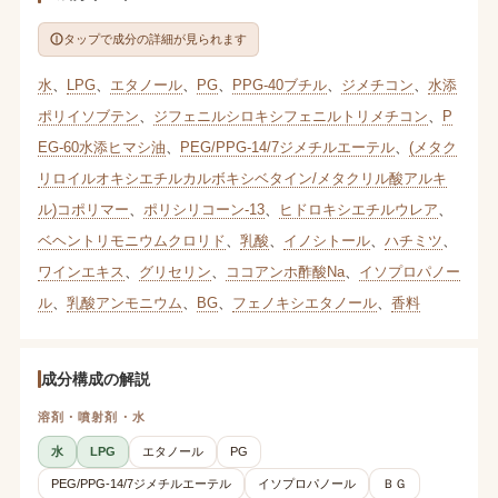
タップで成分の詳細が見られます
水
、
LPG
、
エタノール
、
PG
、
PPG-40ブチル
、
ジメチコン
、
水添
ポリイソブテン
、
ジフェニルシロキシフェニルトリメチコン
、
P
EG-60水添ヒマシ油
、
PEG/PPG-14/7ジメチルエーテル
、
(メタク
リロイルオキシエチルカルボキシベタイン/メタクリル酸アルキ
ル)コポリマー
、
ポリシリコーン-13
、
ヒドロキシエチルウレア
、
ベヘントリモニウムクロリド
、
乳酸
、
イノシトール
、
ハチミツ
、
ワインエキス
、
グリセリン
、
ココアンホ酢酸Na
、
イソプロパノー
ル
、
乳酸アンモニウム
、
BG
、
フェノキシエタノール
、
香料
成分構成の解説
溶剤・噴射剤・水
水
LPG
エタノール
PG
PEG/PPG-14/7ジメチルエーテル
イソプロパノール
ＢＧ