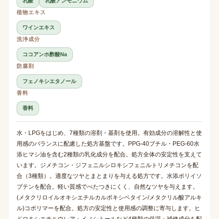
乳酸
乳酸アンモニウム
植物エキス
ワインエキス
洗浄成分
ココアンホ酢酸Na
防腐剤
フェノキシエタノール
香料
香料
水・LPGをはじめ、7種類の溶剤・基剤を使用。有効成分の溶解性と使
用感のバランスに配慮した処方基盤です。PPG-40ブチル・PEG-60水
添ヒマシ油を含む2種類の乳化成分を配合。処方全体の安定性を支えて
います。ジメチコン・ジフェニルシロキシフェニルトリメチコンを配
合（3種類）。適度なツヤとまとまりを与える処方です。水添ポリイソ
ブテンを配合。軽い質感でべたつきにくく、自然なツヤを与えます。
(メタクリロイルオキシエチルカルボキシベタイン/メタクリル酸アルキ
ル)コポリマーを配合。処方の安定性と使用感の調整に寄与します。ヒ
ドロキシエチルウレア・イノシトールなど4種類の保湿・補修成分を配