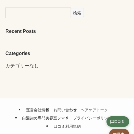
検索
Recent Posts
Categories
カテゴリーなし
運営会社情報
お問い合わせ
ヘアケアトーク
白髪染め専門美容室ソマリ
プライバシーポリシー
口コミ
口コミ利用規約