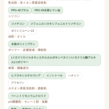
乳化剤・非イオン界面活性剤
PPG-40ブチル
PEG-60水添ヒマシ油
シリコン
ジメチコン
ジフェニルシロキシフェニルトリメチコン
ポリシリコーン-13
油剤・オイル
水添ポリイソブテン
ポリマー・皮膜形成・増粘剤
(メタクリロイルオキシエチルカルボキシベタイン/メタクリル酸アルキ
ル)コポリマー
保湿・補修成分
ヒドロキシエチルウレア
イノシトール
ハチミツ
グリセリン
カチオン界面活性剤・柔軟剤
ベヘントリモニウムクロリド
pH調整剤・キレート剤・塩類