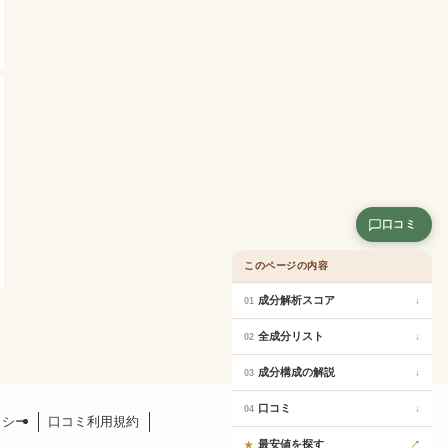
口コミ
このページの内容
成分解析スコア
↓
01
全成分リスト
↓
02
成分構成の解説
↓
03
口コミ
↓
04
リシー
口コミ利用規約
最安値を探す
↗
★