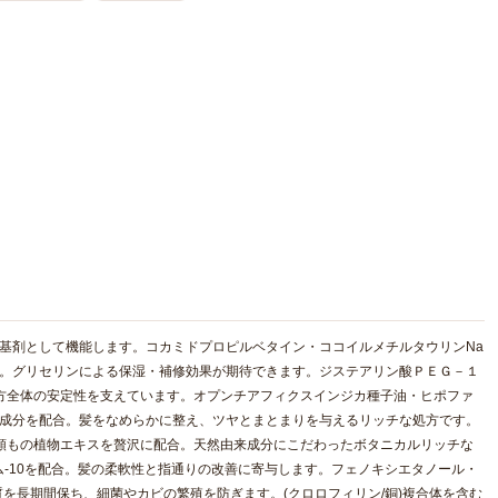
基剤として機能します。コカミドプロピルベタイン・ココイルメチルタウリンNa
）。グリセリンによる保湿・補修効果が期待できます。ジステアリン酸ＰＥＧ－１
。処方全体の安定性を支えています。オプンチアフィクスインジカ種子油・ヒポファ
ト成分を配合。髪をなめらかに整え、ツヤとまとまりを与えるリッチな処方です。
類もの植物エキスを贅沢に配合。天然由来成分にこだわったボタニカルリッチな
-10を配合。髪の柔軟性と指通りの改善に寄与します。フェノキシエタノール・
を長期間保ち、細菌やカビの繁殖を防ぎます。(クロロフィリン/銅)複合体を含む