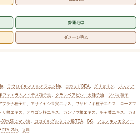
普通毛◎
ダメージ毛△
a
、
ラウロイルメチルアラニンNa
、
コカミドDEA
、
グリセリン
、
ジステア
ポファエラムノイデス種子油
、
クランベアビシニカ種子油
、
ツバキ種子
アブラナ種子油
、
アサイヤシ果実エキス
、
ワサビノキ種子エキス
、
ローズマ
ドリ根エキス
、
オウゴン根エキス
、
カンゾウ根エキス
、
チャ葉エキス
、
カミ
G-30水添ヒマシ油
、
ココイルグルタミン酸TEA
、
BG
、
フェノキシエタノー
EDTA-2Na
、
香料