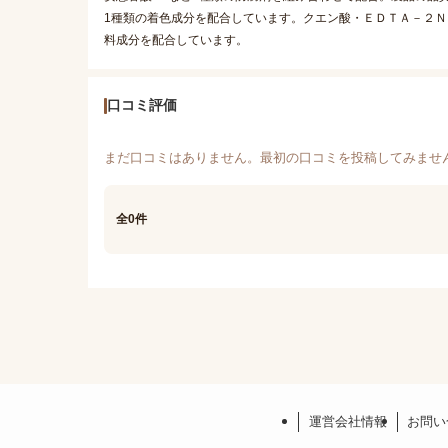
1種類の着色成分を配合しています。クエン酸・ＥＤＴＡ－２Ｎ
料成分を配合しています。
口コミ評価
まだ口コミはありません。最初の口コミを投稿してみませ
全0件
運営会社情報
お問い