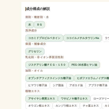
成分構成の解説
溶剤・噴射剤・水
水
ＢＧ
洗浄成分
コカミドプロピルベタイン
ココイルメチルタウリンNa
ラ
保湿・補修成分
グリセリン
乳化剤・非イオン界面活性剤
ジステアリン酸ＰＥＧ－１５０
PEG-30水添ヒマシ油
油剤・オイル
オプンチアフィクスインジカ種子油
ヒポファエラムノイデス種
ヒマワリ種子油
シア脂油
アボカド油
アブラナ種子油
植物エキス
アサイヤシ果実エキス
ワサビノキ種子エキス
ローズマリ
オウゴン根エキス
カンゾウ根エキス
チャ葉エキス
カ