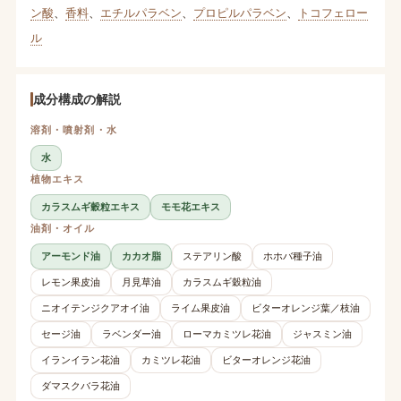
ン酸
、
香料
、
エチルパラベン
、
プロピルパラベン
、
トコフェロー
ル
成分構成の解説
溶剤・噴射剤・水
水
植物エキス
カラスムギ穀粒エキス
モモ花エキス
油剤・オイル
アーモンド油
カカオ脂
ステアリン酸
ホホバ種子油
レモン果皮油
月見草油
カラスムギ穀粒油
ニオイテンジクアオイ油
ライム果皮油
ビターオレンジ葉／枝油
セージ油
ラベンダー油
ローマカミツレ花油
ジャスミン油
イランイラン花油
カミツレ花油
ビターオレンジ花油
ダマスクバラ花油