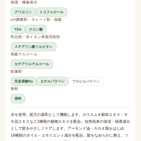
保湿・補修成分
グリセリン
トコフェロール
pH調整剤・キレート剤・塩類
TEA
クエン酸
乳化剤・非イオン界面活性剤
ステアリン酸ソルビタン
高級アルコール
セテアリルアルコール
防腐剤
安息香酸Na
エチルパラベン
プロピルパラベン
香料
香料
水を使用。処方の基剤として機能します。カラスムギ穀粒エキス・モ
モ花エキスなど2種類の植物エキスを配合。自然由来の保湿・保護成分
として髪をやさしくケアします。アーモンド油・カカオ脂をはじめ、
18種類のオイル・エモリエント成分を配合。髪をなめらかに整え、ツ