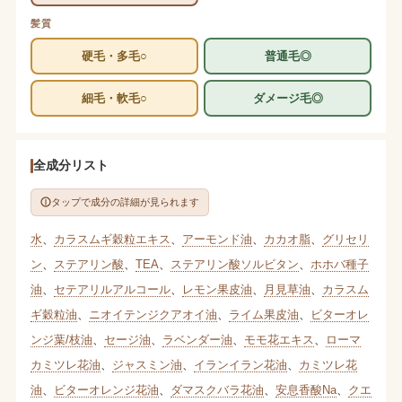
髪質
硬毛・多毛○
普通毛◎
細毛・軟毛○
ダメージ毛◎
全成分リスト
タップで成分の詳細が見られます
水
、
カラスムギ穀粒エキス
、
アーモンド油
、
カカオ脂
、
グリセリ
ン
、
ステアリン酸
、
TEA
、
ステアリン酸ソルビタン
、
ホホバ種子
油
、
セテアリルアルコール
、
レモン果皮油
、
月見草油
、
カラスム
ギ穀粒油
、
ニオイテンジクアオイ油
、
ライム果皮油
、
ビターオレ
ンジ葉/枝油
、
セージ油
、
ラベンダー油
、
モモ花エキス
、
ローマ
カミツレ花油
、
ジャスミン油
、
イランイラン花油
、
カミツレ花
油
、
ビターオレンジ花油
、
ダマスクバラ花油
、
安息香酸Na
、
クエ