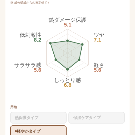
※ 成分構成からの推定値です
熱ダメージ保護
5.1
低刺激性
ツヤ
8.2
7.1
サラサラ感
軽さ
5.6
5.6
しっとり感
6.8
用途
熱保護タイプ
保湿ケアタイプ
軽やかタイプ