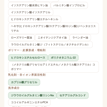
イソステアリン酸水添ヒマシ油
パルミチン酸イソプロピル
イソステアリン酸イソステアリル
ヒドロキシステアリン酸エチルヘキシル
ヘキサ(ヒドロキシステアリン酸/ステアリン酸/ロジン酸)ジペンタエリス
リチル
ローズマリー葉油
ニオイテンジクアオイ油
ラベンダー油
ラウロイルグルタミン酸ジ（フィトステリル／オクチルドデシル）
ポリマー・皮膜形成・増粘剤
ヒドロキシエチルセルロース
ポリクオタニウム-22
（メタクリル酸グリセリルアミドエチル／メタクリル酸ステアリル）コ
ポリマー
乳化剤・非イオン界面活性剤
カプリル酸グリセリル
洗浄成分
ジラウロイルグルタミン酸リシンNa
セテアリルグルコシド
ココイルアルギニンエチルPCA