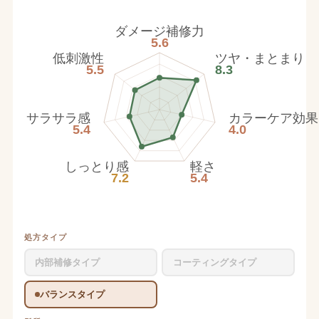
ダメージ補修力
5.6
低刺激性
ツヤ・まとまり
5.5
8.3
サラサラ感
カラーケア効果
5.4
4.0
しっとり感
軽さ
7.2
5.4
処方タイプ
内部補修タイプ
コーティングタイプ
バランスタイプ