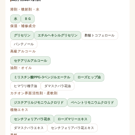
溶剤・噴射剤・水
水
ＢＧ
保湿・補修成分
グリセリン
エチルヘキシルグリセリン
酢酸トコフェロール
パンテノール
高級アルコール
セテアリルアルコール
油剤・オイル
ミリスチン酸PPG-3ベンジルエーテル
ローズヒップ油
ヒマワリ種子油
ダマスクバラ花油
カチオン界面活性剤・柔軟剤
ジステアリルジモニウムクロリド
ベヘントリモニウムクロリド
植物エキス
センチフォリアバラ花水
ローズマリーエキス
ダマスクバラエキス
センチフォリアバラ花エキス
香料