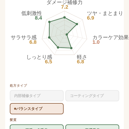
ダメージ補修力
7.2
低刺激性
ツヤ・まとまり
8.4
6.9
サラサラ感
カラーケア効果
6.8
1.0
しっとり感
軽さ
6.5
6.8
処方タイプ
内部補修タイプ
コーティングタイプ
バランスタイプ
髪質