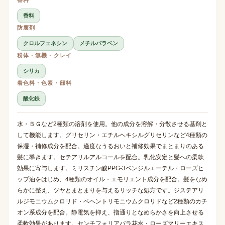
香料
防腐剤
クロルフェネシン
メチルパラベン
粉体・無機・クレイ
シリカ
着色料・色素・顔料
酸化鉄
水・ＢＧなど2種類の溶剤を使用。他の成分を溶解・分散させる基剤と
して機能します。グリセリン・エチルヘキシルグリセリンなど4種類の
保湿・補修成分を配合。適度なうるおいと補修効果でまとまりのある
髪に導きます。セテアリルアルコールを配合。乳化安定と髪への柔軟
効果に寄与します。ミリスチン酸PPG-3ベンジルエーテル・ローズヒ
ップ油をはじめ、4種類のオイル・エモリエント成分を配合。髪をなめ
らかに整え、ツヤとまとまりを与えるリッチな処方です。ジステアリ
ルジモニウムクロリド・ベヘントリモニウムクロリドなど2種類のカチ
オン系成分を配合。静電気を抑え、指通りとなめらかさを向上させる
柔軟効果があります。センチフォリアバラ花水・ローズマリーエキス