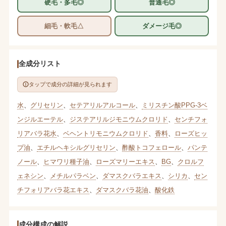
硬毛・多毛◎
普通毛◎
細毛・軟毛△
ダメージ毛◎
全成分リスト
タップで成分の詳細が見られます
水
、
グリセリン
、
セテアリルアルコール
、
ミリスチン酸PPG-3ベ
ンジルエーテル
、
ジステアリルジモニウムクロリド
、
センチフォ
リアバラ花水
、
ベヘントリモニウムクロリド
、
香料
、
ローズヒッ
プ油
、
エチルヘキシルグリセリン
、
酢酸トコフェロール
、
パンテ
ノール
、
ヒマワリ種子油
、
ローズマリーエキス
、
BG
、
クロルフ
ェネシン
、
メチルパラベン
、
ダマスクバラエキス
、
シリカ
、
セン
チフォリアバラ花エキス
、
ダマスクバラ花油
、
酸化鉄
成分構成の解説