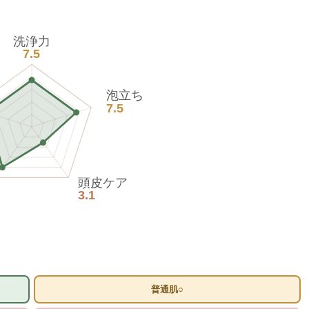
洗浄力
7.5
泡立ち
7.5
頭皮ケア
3.1
普通肌○