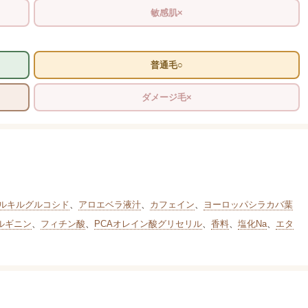
敏感肌×
普通毛○
ダメージ毛×
ルキルグルコシド
、
アロエベラ液汁
、
カフェイン
、
ヨーロッパシラカバ葉
ルギニン
、
フィチン酸
、
PCAオレイン酸グリセリル
、
香料
、
塩化Na
、
エタ