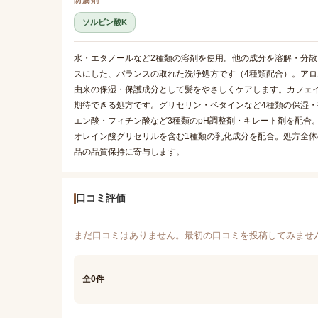
防腐剤
ソルビン酸K
水・エタノールなど2種類の溶剤を使用。他の成分を溶解・分散
スにした、バランスの取れた洗浄処方です（4種類配合）。アロ
由来の保湿・保護成分として髪をやさしくケアします。カフェ
期待できる処方です。グリセリン・ベタインなど4種類の保湿
エン酸・フィチン酸など3種類のpH調整剤・キレート剤を配合
オレイン酸グリセリルを含む1種類の乳化成分を配合。処方全体
品の品質保持に寄与します。
口コミ評価
まだ口コミはありません。最初の口コミを投稿してみませ
全0件