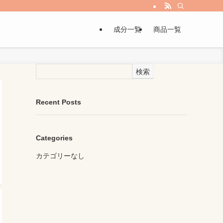
成分一覧
商品一覧
検索
Recent Posts
Categories
カテゴリーなし