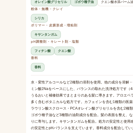
オレイン酸グリセリル
ゴボウ種子油
クエン酸水添パーム
粉体・無機・クレイ
シリカ
ポリマー・皮膜形成・増粘剤
キサンタンガム
pH調整剤・キレート剤・塩類
フィチン酸
クエン酸
香料
香料
水・変性アルコールなど2種類の溶剤を使用。他の成分を溶解
ミン酸2Naをベースにした、バランスの取れた洗浄処方です（
うるおいと補修効果でまとまりのある髪に導きます。アロエベラ
多く含むボタニカルな処方です。カフェインを含む1種類の医
ラウリン酸スクロース・PCAオレイン酸グリセリルを含む2種
ゴボウ種子油など3種類の油剤成分を配合。髪の表面を整え、
りに寄与します。キサンタンガムを配合。処方の安定性と使用
の安定性とpHバランスを支えています。香料成分を配合してい