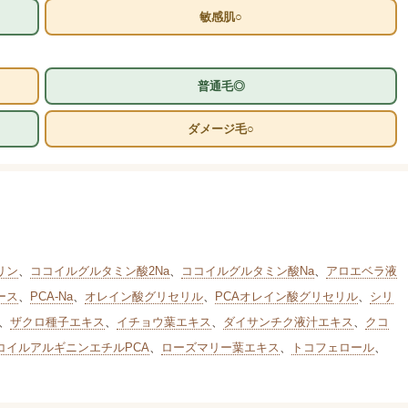
敏感肌○
普通毛◎
ダメージ毛○
リン
、
ココイルグルタミン酸2Na
、
ココイルグルタミン酸Na
、
アロエベラ液
ース
、
PCA-Na
、
オレイン酸グリセリル
、
PCAオレイン酸グリセリル
、
シリ
、
ザクロ種子エキス
、
イチョウ葉エキス
、
ダイサンチク液汁エキス
、
クコ
コイルアルギニンエチルPCA
、
ローズマリー葉エキス
、
トコフェロール
、