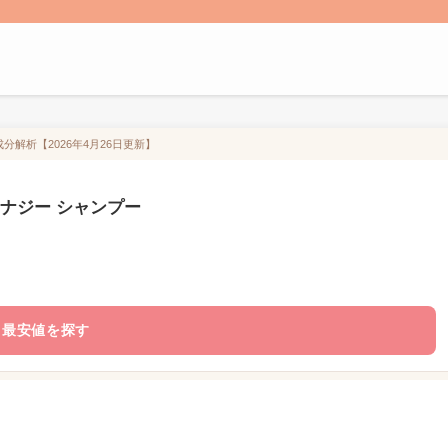
分解析【2026年4月26日更新】
エナジー シャンプー
最安値を探す