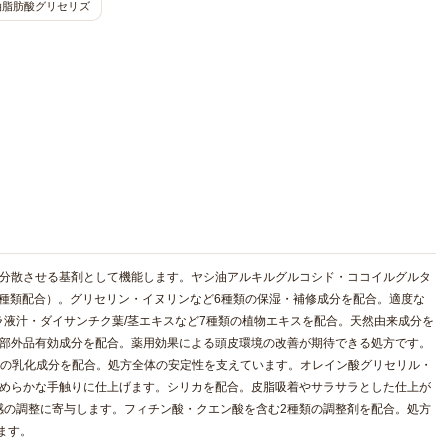
油脂肪酸グリセリズ
・分散させる基剤として機能します。ヤシ油アルキルグルコシド・ココイルグルタ
4種類配合）。グリセリン・イヌリンなど6種類の保湿・補修成分を配合。適度な
液汁・ダイサンチク葉/茎エキスなど7種類の植物エキスを配合。天然由来成分を
薬部外品有効成分を配合。薬用効果による頭皮環境の改善が期待できる処方です。
類の乳化成分を配合。処方全体の安定性を支えています。オレイン酸グリセリル・
なめらかな手触りに仕上げます。シリカを配合。皮脂吸着やサラサラとした仕上が
感の調整に寄与します。フィチン酸・クエン酸を含む2種類の調整剤を配合。処方
ます。