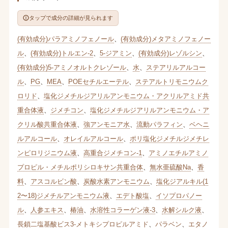
タップで成分の詳細が見られます
(有効成分)パラアミノフェノール
、
(有効成分)メタアミノフェノー
ル
、
(有効成分)トルエン-2
、
5-ジアミン
、
(有効成分)レゾルシン
、
(有効成分)5-アミノオルトクレゾール
、
水
、
ステアリルアルコー
ル
、
PG
、
MEA
、
POEセチルエーテル
、
ステアルトリモニウムク
ロリド
、
塩化ジメチルジアリルアンモニウム・アクリルアミド共
重合体液
、
ジメチコン
、
塩化ジメチルジアリルアンモニウム・ア
クリル酸共重合体液
、
強アンモニア水
、
流動パラフィン
、
ベヘニ
ルアルコール
、
オレイルアルコール
、
ポリ塩化ジメチルジメチレ
ンピロリジニウム液
、
高重合ジメチコン-1
、
アミノエチルアミノ
プロピル・メチルポリシロキサン共重合体
、
無水亜硫酸Na
、
香
料
、
アスコルビン酸
、
炭酸水素アンモニウム
、
塩化ジアルキル(1
2〜18)ジメチルアンモニウム液
、
エデト酸塩
、
イソプロパノー
ル
、
人参エキス
、
椿油
、
水溶性コラーゲン液-3
、
水解シルク液
、
長鎖二塩基酸ビス3-メトキシプロピルアミド
、
パラベン
、
エタノ