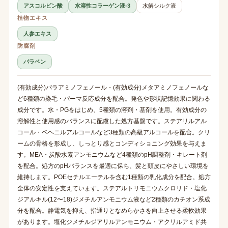
アスコルビン酸
水溶性コラーゲン液-3
水解シルク液
植物エキス
人参エキス
防腐剤
パラベン
(有効成分)パラアミノフェノール・(有効成分)メタアミノフェノールな
ど6種類の染毛・パーマ反応成分を配合。発色や形状記憶効果に関わる
成分です。水・PGをはじめ、5種類の溶剤・基剤を使用。有効成分の
溶解性と使用感のバランスに配慮した処方基盤です。ステアリルアル
コール・ベヘニルアルコールなど3種類の高級アルコールを配合。クリ
ームの骨格を形成し、しっとり感とコンディショニング効果を与えま
す。MEA・炭酸水素アンモニウムなど4種類のpH調整剤・キレート剤
を配合。処方のpHバランスを最適に保ち、髪と頭皮にやさしい環境を
維持します。POEセチルエーテルを含む1種類の乳化成分を配合。処方
全体の安定性を支えています。ステアルトリモニウムクロリド・塩化
ジアルキル(12〜18)ジメチルアンモニウム液など2種類のカチオン系成
分を配合。静電気を抑え、指通りとなめらかさを向上させる柔軟効果
があります。塩化ジメチルジアリルアンモニウム・アクリルアミド共