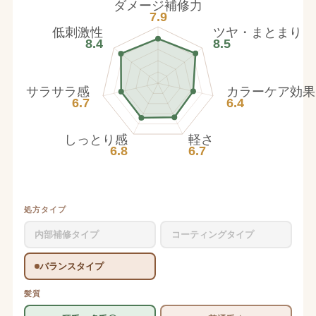
ダメージ補修力
7.9
低刺激性
ツヤ・まとまり
8.4
8.5
サラサラ感
カラーケア効果
6.7
6.4
しっとり感
軽さ
6.8
6.7
処方タイプ
内部補修タイプ
コーティングタイプ
バランスタイプ
髪質