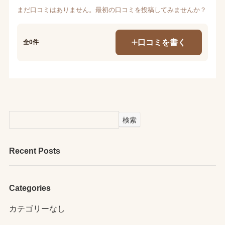
まだ口コミはありません。最初の口コミを投稿してみませんか？
口コミを書く
全0件
検索
Recent Posts
Categories
カテゴリーなし