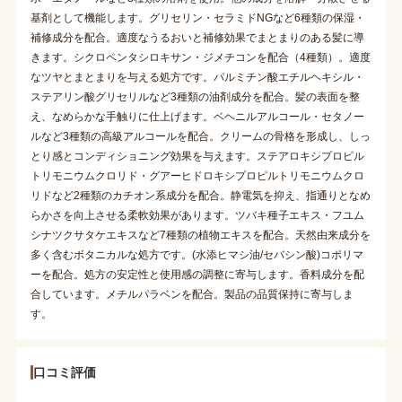
基剤として機能します。グリセリン・セラミドNGなど6種類の保湿・
補修成分を配合。適度なうるおいと補修効果でまとまりのある髪に導
きます。シクロペンタシロキサン・ジメチコンを配合（4種類）。適度
なツヤとまとまりを与える処方です。パルミチン酸エチルヘキシル・
ステアリン酸グリセリルなど3種類の油剤成分を配合。髪の表面を整
え、なめらかな手触りに仕上げます。ベヘニルアルコール・セタノー
ルなど3種類の高級アルコールを配合。クリームの骨格を形成し、しっ
とり感とコンディショニング効果を与えます。ステアロキシプロピル
トリモニウムクロリド・グアーヒドロキシプロピルトリモニウムクロ
リドなど2種類のカチオン系成分を配合。静電気を抑え、指通りとなめ
らかさを向上させる柔軟効果があります。ツバキ種子エキス・フユム
シナツクサタケエキスなど7種類の植物エキスを配合。天然由来成分を
多く含むボタニカルな処方です。(水添ヒマシ油/セバシン酸)コポリマ
ーを配合。処方の安定性と使用感の調整に寄与します。香料成分を配
合しています。メチルパラベンを配合。製品の品質保持に寄与しま
す。
口コミ評価