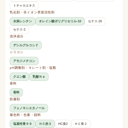
トチャカエキス
乳化剤・非イオン界面活性剤
水添レシチン
オレイン酸ポリグリセリル-10
セテス-20
セテス-2
洗浄成分
デシルグルコシド
シリコン
アモジメチコン
pH調整剤・キレート剤・塩類
クエン酸
乳酸Ｎａ
香料
香料
防腐剤
フェノキシエタノール
着色料・色素・顔料
塩基性青９９
ＨＣ赤３
HC黄2
ＨＣ青２