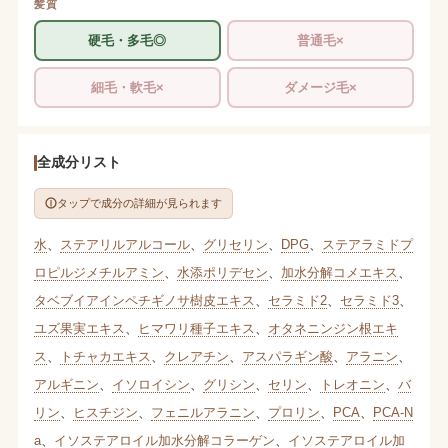
髪質
硬毛・多毛◎
普通毛×
細毛・軟毛×
ダメージ毛×
全成分リスト
タップで成分の詳細が見られます
水
、
ステアリルアルコール
、
グリセリン
、
DPG
、
ステアラミドプ
ロピルジメチルアミン
、
水添ポリデセン
、
加水分解コメエキス
、
タベブイアインペチギノサ樹皮エキス
、
セラミド2
、
セラミド3
、
ユズ果実エキス
、
ヒマワリ種子エキス
、
オタネニンジン根エキ
ス
、
トチャカエキス
、
クレアチン
、
アスパラギン酸
、
アラニン
、
アルギニン
、
イソロイシン
、
グリシン
、
セリン
、
トレオニン
、
バ
リン
、
ヒスチジン
、
フェニルアラニン
、
プロリン
、
PCA
、
PCA-N
a
、
イソステアロイル加水分解コラーゲン
、
イソステアロイル加