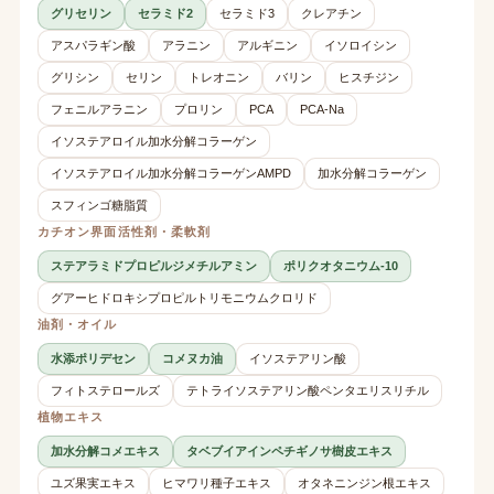
グリセリン
セラミド2
セラミド3
クレアチン
アスパラギン酸
アラニン
アルギニン
イソロイシン
グリシン
セリン
トレオニン
バリン
ヒスチジン
フェニルアラニン
プロリン
PCA
PCA-Na
イソステアロイル加水分解コラーゲン
イソステアロイル加水分解コラーゲンAMPD
加水分解コラーゲン
スフィンゴ糖脂質
カチオン界面活性剤・柔軟剤
ステアラミドプロピルジメチルアミン
ポリクオタニウム-10
グアーヒドロキシプロピルトリモニウムクロリド
油剤・オイル
水添ポリデセン
コメヌカ油
イソステアリン酸
フィトステロールズ
テトライソステアリン酸ペンタエリスリチル
植物エキス
加水分解コメエキス
タベブイアインペチギノサ樹皮エキス
ユズ果実エキス
ヒマワリ種子エキス
オタネニンジン根エキス