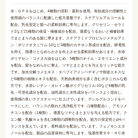
水・ＤＰＧをはじめ、4種類の溶剤・基剤を使用。有効成分の溶解性と
使用感のバランスに配慮した処方基盤です。ステアリルアルコールを
配合。乳化安定と髪への柔軟効果に寄与します。グリセリン・セラミ
ド2など21種類の保湿・補修成分を配合。適度なうるおいと補修効果
でまとまりのある髪に導きます。ステアラミドプロピルジメチルアミ
ン・ポリクオタニウム-10など3種類のカチオン系成分を配合。静電気
を抑え、指通りとなめらかさを向上させる柔軟効果があります。水添
ポリデセン・コメヌカ油をはじめ、5種類のオイル・エモリエント成分
を配合。髪をなめらかに整え、ツヤとまとまりを与えるリッチな処方
です。加水分解コメエキス・タベブイアインペチギノサ樹皮エキスな
ど6種類の植物エキスを配合。天然由来成分を多く含むボタニカルな処
方です。水添レシチン・オレイン酸ポリグリセリル-10など4種類の乳
化・可溶化成分を配合。油性成分と水性成分をバランスよく混合し、
使用感の良いテクスチャーに仕上げています。デシルグルコシドをベ
ースにした、バランスの取れた洗浄処方です（1種類配合）。アモジメ
チコンを配合（1種類）。適度なツヤとまとまりを与える処方です。ク
エン酸・乳酸Ｎａを含む2種類の調整剤を配合。処方の安定性とpHバ
ランスを支えています。香料成分を配合しています。フェノキシエタ
ノールを配合。製品の品質保持に寄与します。塩基性青９９・ＨＣ赤