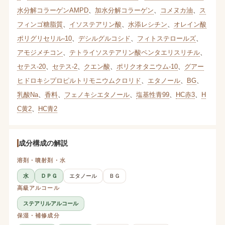
水分解コラーゲンAMPD
、
加水分解コラーゲン
、
コメヌカ油
、
ス
フィンゴ糖脂質
、
イソステアリン酸
、
水添レシチン
、
オレイン酸
ポリグリセリル-10
、
デシルグルコシド
、
フィトステロールズ
、
アモジメチコン
、
テトライソステアリン酸ペンタエリスリチル
、
セテス-20
、
セテス-2
、
クエン酸
、
ポリクオタニウム-10
、
グアー
ヒドロキシプロピルトリモニウムクロリド
、
エタノール
、
BG
、
乳酸Na
、
香料
、
フェノキシエタノール
、
塩基性青99
、
HC赤3
、
H
C黄2
、
HC青2
成分構成の解説
溶剤・噴射剤・水
水
ＤＰＧ
エタノール
ＢＧ
高級アルコール
ステアリルアルコール
保湿・補修成分