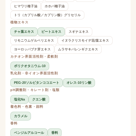
ヒマワリ種子油
ホホバ種子油
トリ（カプリル酸／カプリン酸）グリセリル
植物エキス
チャ葉エキス
ビートエキス
スギナエキス
リモニウムゲルベリエキス
イヌラクリスモイデ花/葉エキス
ヨーロッパブナ芽エキス
ムラサキバレンギクエキス
カチオン界面活性剤・柔軟剤
ポリクオタニウム-10
乳化剤・非イオン界面活性剤
PEG-20ソルビタンココエート
オレス-10リン酸
pH調整剤・キレート剤・塩類
塩化Na
クエン酸
着色料・色素・顔料
カラメル
香料
ベンジルアルコール
香料