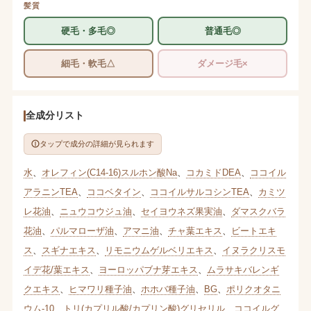
髪質
硬毛・多毛◎
普通毛◎
細毛・軟毛△
ダメージ毛×
全成分リスト
タップで成分の詳細が見られます
水
、
オレフィン(C14-16)スルホン酸Na
、
コカミドDEA
、
ココイル
アラニンTEA
、
ココベタイン
、
ココイルサルコシンTEA
、
カミツ
レ花油
、
ニュウコウジュ油
、
セイヨウネズ果実油
、
ダマスクバラ
花油
、
パルマローザ油
、
アマニ油
、
チャ葉エキス
、
ビートエキ
ス
、
スギナエキス
、
リモニウムゲルベリエキス
、
イヌラクリスモ
イデ花/葉エキス
、
ヨーロッパブナ芽エキス
、
ムラサキバレンギ
クエキス
、
ヒマワリ種子油
、
ホホバ種子油
、
BG
、
ポリクオタニ
ウム-10
、
トリ(カプリル酸/カプリン酸)グリセリル
、
ココイルグ