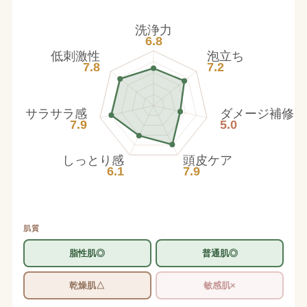
洗浄力
6.8
低刺激性
泡立ち
7.8
7.2
サラサラ感
ダメージ補修
7.9
5.0
しっとり感
頭皮ケア
6.1
7.9
肌質
脂性肌◎
普通肌◎
乾燥肌△
敏感肌×