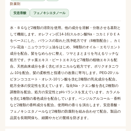
防腐剤
安息香酸
フェノキシエタノール
水・ＢＧなど2種類の溶剤を使用。他の成分を溶解・分散させる基剤と
して機能します。オレフィン(C14-16)スルホン酸Na・コカミドＤＥＡ
をベースにした、バランスの取れた洗浄処方です（8種類配合）。カミ
ツレ花油・ニュウコウジュ油をはじめ、9種類のオイル・エモリエント
成分を配合。髪をなめらかに整え、ツヤとまとまりを与えるリッチな
処方です。チャ葉エキス・ビートエキスなど7種類の植物エキスを配
合。天然由来成分を多く含むボタニカルな処方です。ポリクオタニウ
ム-10を配合。髪の柔軟性と指通りの改善に寄与します。PEG-20ソル
ビタンココエート・オレス-10リン酸を含む2種類の乳化成分を配合。
処方全体の安定性を支えています。塩化Na・クエン酸を含む2種類の
調整剤を配合。処方の安定性とpHバランスを支えています。カラメル
を含む1種類の着色成分を配合しています。ベンジルアルコール・香料
など2種類の香料成分を配合。使用時の香りを演出します。安息香酸・
フェノキシエタノールなど2種類の防腐剤を組み合わせて配合。製品の
品質を長期間保ち、細菌やカビの繁殖を防ぎます。