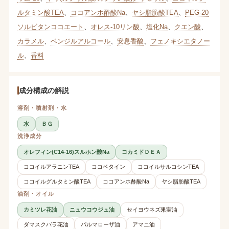
ルタミン酸TEA
、
ココアンホ酢酸Na
、
ヤシ脂肪酸TEA
、
PEG-20
ソルビタンココエート
、
オレス-10リン酸
、
塩化Na
、
クエン酸
、
カラメル
、
ベンジルアルコール
、
安息香酸
、
フェノキシエタノー
ル
、
香料
成分構成の解説
溶剤・噴射剤・水
水
ＢＧ
洗浄成分
オレフィン(C14-16)スルホン酸Na
コカミドＤＥＡ
ココイルアラニンTEA
ココベタイン
ココイルサルコシンTEA
ココイルグルタミン酸TEA
ココアンホ酢酸Na
ヤシ脂肪酸TEA
油剤・オイル
カミツレ花油
ニュウコウジュ油
セイヨウネズ果実油
ダマスクバラ花油
パルマローザ油
アマニ油