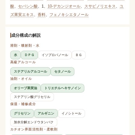
酸
、
セバシン酸
、
1
、
10-デカンジオール
、
スサビノリエキス
、
ユ
ズ果実エキス
、
香料
、
フェノキシエタノール
成分構成の解説
溶剤・噴射剤・水
水
ＤＰＧ
イソプロパノール
ＢＧ
高級アルコール
ステアリルアルコール
セタノール
油剤・オイル
オリーブ果実油
トリエチルヘキサノイン
ステアリン酸グリセリル
保湿・補修成分
グリセリン
アルギニン
イノシトール
加水分解エンドウタンパク
カチオン界面活性剤・柔軟剤