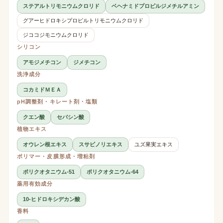
ステアルトリモニウムクロリド
ベヘナミドプロピルジメチルアミン
グアーヒドロキシプロピルトリモニウムクロリド
ジココジモニウムクロリド
シリコン
アモジメチコン
ジメチコン
洗浄成分
コカミドＭＥＡ
pH調整剤・キレート剤・塩類
クエン酸
セバシン酸
植物エキス
オウレン根エキス
スサビノリエキス
ユズ果実エキス
ポリマー・皮膜形成・増粘剤
ポリクオタニウム-51
ポリクオタニウム-64
薬用有効成分
10-ヒドロキシデカン酸
香料