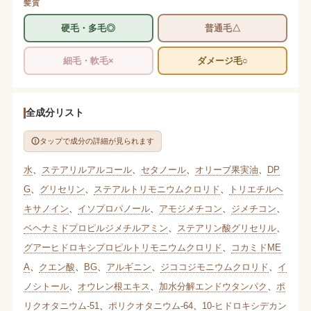
髪質
硬毛・多毛◎
普通毛△
細毛・軟毛×
ダメージ毛○
全成分リスト
タップで成分の詳細が見られます
水
、
ステアリルアルコール
、
セタノール
、
オリーブ果実油
、
DP
G
、
グリセリン
、
ステアルトリモニウムクロリド
、
トリエチルヘ
キサノイン
、
イソプロパノール
、
アモジメチコン
、
ジメチコン
、
ベヘナミドプロピルジメチルアミン
、
ステアリン酸グリセリル
、
グアーヒドロキシプロピルトリモニウムクロリド
、
コカミドME
A
、
クエン酸
、
BG
、
アルギニン
、
ジココジモニウムクロリド
、
イ
ノシトール
、
オウレン根エキス
、
加水分解エンドウタンパク
、
ポ
リクオタニウム-51
、
ポリクオタニウム-64
、
10-ヒドロキシデカン