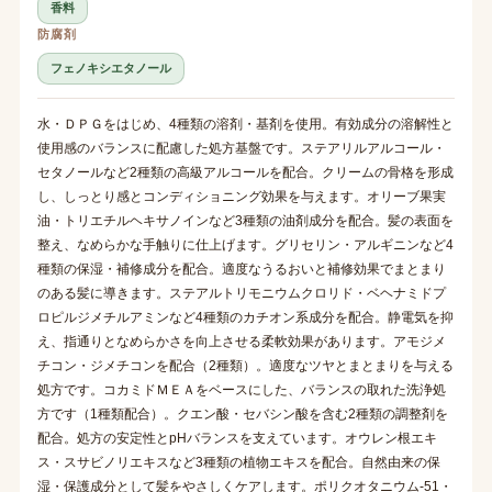
香料
防腐剤
フェノキシエタノール
水・ＤＰＧをはじめ、4種類の溶剤・基剤を使用。有効成分の溶解性と
使用感のバランスに配慮した処方基盤です。ステアリルアルコール・
セタノールなど2種類の高級アルコールを配合。クリームの骨格を形成
し、しっとり感とコンディショニング効果を与えます。オリーブ果実
油・トリエチルヘキサノインなど3種類の油剤成分を配合。髪の表面を
整え、なめらかな手触りに仕上げます。グリセリン・アルギニンなど4
種類の保湿・補修成分を配合。適度なうるおいと補修効果でまとまり
のある髪に導きます。ステアルトリモニウムクロリド・ベヘナミドプ
ロピルジメチルアミンなど4種類のカチオン系成分を配合。静電気を抑
え、指通りとなめらかさを向上させる柔軟効果があります。アモジメ
チコン・ジメチコンを配合（2種類）。適度なツヤとまとまりを与える
処方です。コカミドＭＥＡをベースにした、バランスの取れた洗浄処
方です（1種類配合）。クエン酸・セバシン酸を含む2種類の調整剤を
配合。処方の安定性とpHバランスを支えています。オウレン根エキ
ス・スサビノリエキスなど3種類の植物エキスを配合。自然由来の保
湿・保護成分として髪をやさしくケアします。ポリクオタニウム-51・