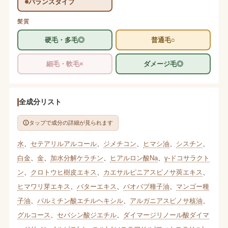
バランスタイプ
髪質
硬毛・多毛◎
普通毛○
細毛・軟毛×
ダメージ毛◎
全成分リスト
タップで成分の詳細が見られます
水
、
セテアリルアルコール
、
ジメチコン
、
ヒマシ油
、
シスチン
、
白金
、
金
、
加水分解ケラチン
、
ヒアルロン酸Na
、
γ-ドコサラクト
ン
、
クロトウヒ樹皮エキス
、
カエサルピニアスピノサ莢エキス
、
ヒマワリ芽エキス
、
バターエキス
、
バオバブ種子油
、
マンゴー種
子油
、
パルミチン酸エチルヘキシル
、
アルガニアスピノサ核油
、
グルコース
、
セバシン酸ジエチル
、
ダイマージリノール酸ダイマ