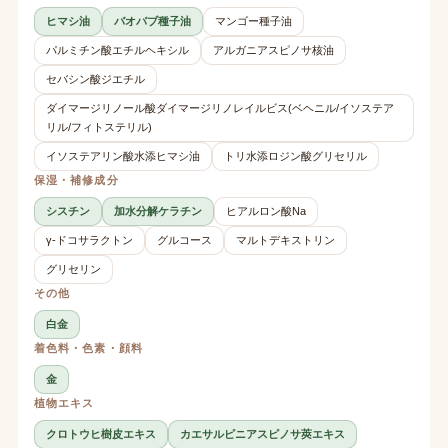
ヒマシ油
バオバブ種子油
マンゴー種子油
パルミチン酸エチルヘキシル
アルガニアスピノサ核油
セバシン酸ジエチル
ダイマージリノール酸ダイマージリノレイルビス(ベヘニル/イソステア
リル/フィトステリル)
イソステアリン酸水添ヒマシ油
トリ水添ロジン酸グリセリル
保湿・補修成分
シスチン
加水分解ケラチン
ヒアルロン酸Na
γ-ドコサラクトン
グルコース
マルトデキストリン
グリセリン
その他
白金
着色料・色素・顔料
金
植物エキス
クロトウヒ樹皮エキス
カエサルピニアスピノサ莢エキス