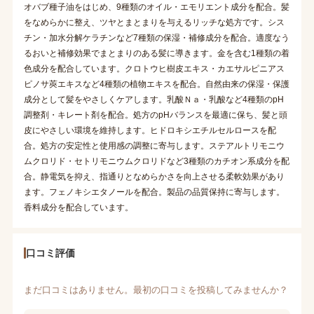
オバブ種子油をはじめ、9種類のオイル・エモリエント成分を配合。髪
をなめらかに整え、ツヤとまとまりを与えるリッチな処方です。シス
チン・加水分解ケラチンなど7種類の保湿・補修成分を配合。適度なう
るおいと補修効果でまとまりのある髪に導きます。金を含む1種類の着
色成分を配合しています。クロトウヒ樹皮エキス・カエサルピニアス
ピノサ莢エキスなど4種類の植物エキスを配合。自然由来の保湿・保護
成分として髪をやさしくケアします。乳酸Ｎａ・乳酸など4種類のpH
調整剤・キレート剤を配合。処方のpHバランスを最適に保ち、髪と頭
皮にやさしい環境を維持します。ヒドロキシエチルセルロースを配
合。処方の安定性と使用感の調整に寄与します。ステアルトリモニウ
ムクロリド・セトリモニウムクロリドなど3種類のカチオン系成分を配
合。静電気を抑え、指通りとなめらかさを向上させる柔軟効果があり
ます。フェノキシエタノールを配合。製品の品質保持に寄与します。
香料成分を配合しています。
口コミ評価
まだ口コミはありません。最初の口コミを投稿してみませんか？