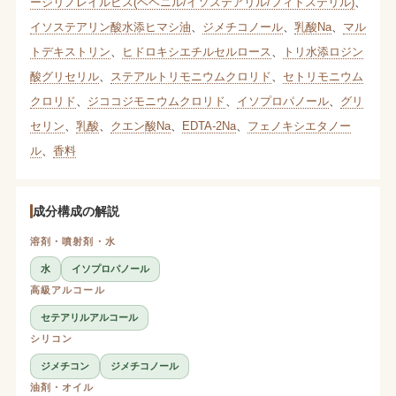
ージリノレイルビス(ベヘニル/イソステアリル/フィトステリル)
、
イソステアリン酸水添ヒマシ油
、
ジメチコノール
、
乳酸Na
、
マル
トデキストリン
、
ヒドロキシエチルセルロース
、
トリ水添ロジン
酸グリセリル
、
ステアルトリモニウムクロリド
、
セトリモニウム
クロリド
、
ジココジモニウムクロリド
、
イソプロパノール
、
グリ
セリン
、
乳酸
、
クエン酸Na
、
EDTA-2Na
、
フェノキシエタノー
ル
、
香料
成分構成の解説
溶剤・噴射剤・水
水
イソプロパノール
高級アルコール
セテアリルアルコール
シリコン
ジメチコン
ジメチコノール
油剤・オイル