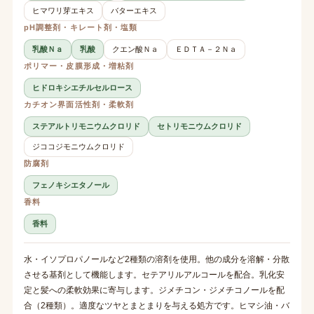
ヒマワリ芽エキス
バターエキス
pH調整剤・キレート剤・塩類
乳酸Ｎａ
乳酸
クエン酸Ｎａ
ＥＤＴＡ－２Ｎａ
ポリマー・皮膜形成・増粘剤
ヒドロキシエチルセルロース
カチオン界面活性剤・柔軟剤
ステアルトリモニウムクロリド
セトリモニウムクロリド
ジココジモニウムクロリド
防腐剤
フェノキシエタノール
香料
香料
水・イソプロパノールなど2種類の溶剤を使用。他の成分を溶解・分散
させる基剤として機能します。セテアリルアルコールを配合。乳化安
定と髪への柔軟効果に寄与します。ジメチコン・ジメチコノールを配
合（2種類）。適度なツヤとまとまりを与える処方です。ヒマシ油・バ