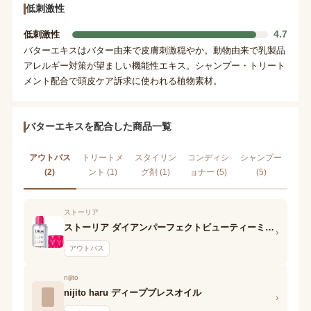
低刺激性
4.7
低刺激性
バターエキスはバター由来で皮膚刺激穏やか。動物由来で乳製品
アレルギー対策が望ましい機能性エキス。シャンプー・トリート
メント配合で頭皮ケア訴求に使われる植物素材。
バターエキスを配合した商品一覧
アウトバス
トリートメ
スタイリン
コンディシ
シャンプー
(2)
ント (1)
グ剤 (1)
ョナー (5)
(5)
ストーリア
ストーリア ダイアンパーフェクトビューティーミラクルユーヘアセラム
›
アウトバス
nijito
nijito haru ディープブレスオイル
›