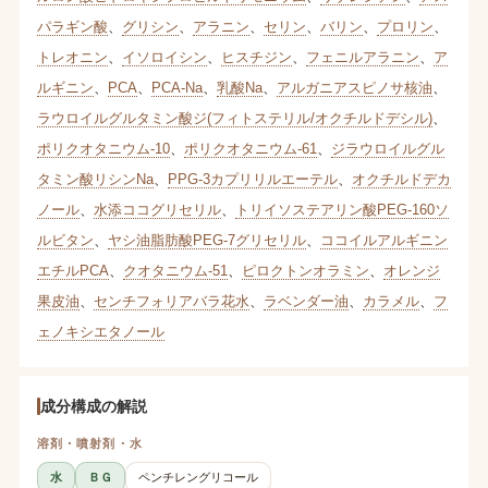
パラギン酸
、
グリシン
、
アラニン
、
セリン
、
バリン
、
プロリン
、
トレオニン
、
イソロイシン
、
ヒスチジン
、
フェニルアラニン
、
ア
ルギニン
、
PCA
、
PCA-Na
、
乳酸Na
、
アルガニアスピノサ核油
、
ラウロイルグルタミン酸ジ(フィトステリル/オクチルドデシル)
、
ポリクオタニウム-10
、
ポリクオタニウム-61
、
ジラウロイルグル
タミン酸リシンNa
、
PPG-3カプリリルエーテル
、
オクチルドデカ
ノール
、
水添ココグリセリル
、
トリイソステアリン酸PEG-160ソ
ルビタン
、
ヤシ油脂肪酸PEG-7グリセリル
、
ココイルアルギニン
エチルPCA
、
クオタニウム-51
、
ピロクトンオラミン
、
オレンジ
果皮油
、
センチフォリアバラ花水
、
ラベンダー油
、
カラメル
、
フ
ェノキシエタノール
成分構成の解説
溶剤・噴射剤・水
水
ＢＧ
ペンチレングリコール