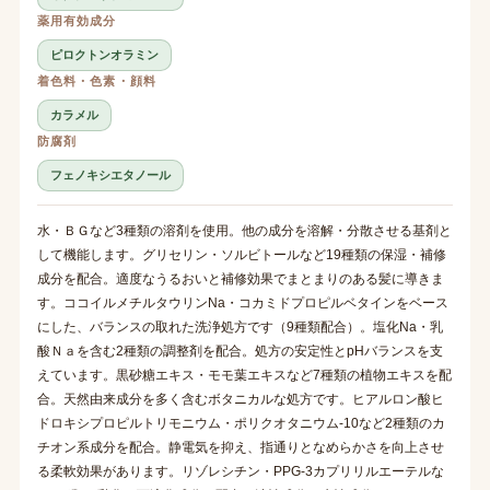
薬用有効成分
ピロクトンオラミン
着色料・色素・顔料
カラメル
防腐剤
フェノキシエタノール
水・ＢＧなど3種類の溶剤を使用。他の成分を溶解・分散させる基剤と
して機能します。グリセリン・ソルビトールなど19種類の保湿・補修
成分を配合。適度なうるおいと補修効果でまとまりのある髪に導きま
す。ココイルメチルタウリンNa・コカミドプロピルベタインをベース
にした、バランスの取れた洗浄処方です（9種類配合）。塩化Na・乳
酸Ｎａを含む2種類の調整剤を配合。処方の安定性とpHバランスを支
えています。黒砂糖エキス・モモ葉エキスなど7種類の植物エキスを配
合。天然由来成分を多く含むボタニカルな処方です。ヒアルロン酸ヒ
ドロキシプロピルトリモニウム・ポリクオタニウム-10など2種類のカ
チオン系成分を配合。静電気を抑え、指通りとなめらかさを向上させ
る柔軟効果があります。リゾレシチン・PPG-3カプリリルエーテルな