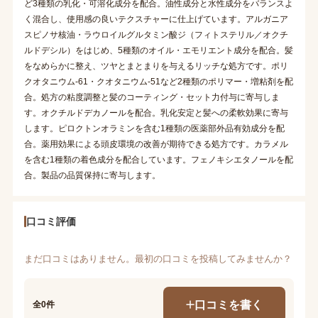
ど3種類の乳化・可溶化成分を配合。油性成分と水性成分をバランスよ
く混合し、使用感の良いテクスチャーに仕上げています。アルガニア
スピノサ核油・ラウロイルグルタミン酸ジ（フィトステリル／オクチ
ルドデシル）をはじめ、5種類のオイル・エモリエント成分を配合。髪
をなめらかに整え、ツヤとまとまりを与えるリッチな処方です。ポリ
クオタニウム-61・クオタニウム-51など2種類のポリマー・増粘剤を配
合。処方の粘度調整と髪のコーティング・セット力付与に寄与しま
す。オクチルドデカノールを配合。乳化安定と髪への柔軟効果に寄与
します。ピロクトンオラミンを含む1種類の医薬部外品有効成分を配
合。薬用効果による頭皮環境の改善が期待できる処方です。カラメル
を含む1種類の着色成分を配合しています。フェノキシエタノールを配
合。製品の品質保持に寄与します。
口コミ評価
まだ口コミはありません。最初の口コミを投稿してみませんか？
口コミを書く
全0件