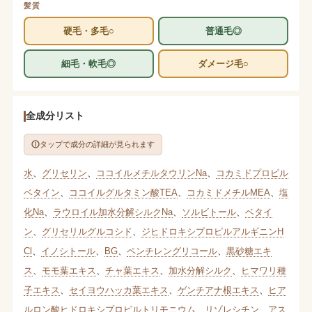
髪質
硬毛・多毛○
普通毛◎
細毛・軟毛◎
ダメージ毛○
全成分リスト
タップで成分の詳細が見られます
水
、
グリセリン
、
ココイルメチルタウリンNa
、
コカミドプロピル
ベタイン
、
ココイルグルタミン酸TEA
、
コカミドメチルMEA
、
塩
化Na
、
ラウロイル加水分解シルクNa
、
ソルビトール
、
ベタイ
ン
、
グリセリルグルコシド
、
ジヒドロキシプロピルアルギニンH
Cl
、
イノシトール
、
BG
、
ペンチレングリコール
、
黒砂糖エキ
ス
、
モモ葉エキス
、
チャ葉エキス
、
加水分解シルク
、
ヒマワリ種
子エキス
、
セイヨウハッカ葉エキス
、
ゲンチアナ根エキス
、
ヒア
ルロン酸ヒドロキシプロピルトリモニウム
、
リゾレシチン
、
アス