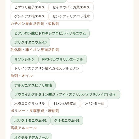
ヒマワリ種子エキス
セイヨウハッカ葉エキス
ゲンチアナ根エキス
センチフォリアバラ花水
カチオン界面活性剤・柔軟剤
ヒアルロン酸ヒドロキシプロピルトリモニウム
ポリクオタニウム-10
乳化剤・非イオン界面活性剤
リゾレシチン
PPG-3カプリリルエーテル
トリイソステアリン酸PEG-160ソルビタン
油剤・オイル
アルガニアスピノサ核油
ラウロイルグルタミン酸ジ（フィトステリル／オクチルドデシル）
水添ココグリセリル
オレンジ果皮油
ラベンダー油
ポリマー・皮膜形成・増粘剤
ポリクオタニウム-61
クオタニウム-51
高級アルコール
オクチルドデカノール