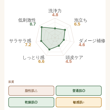
洗浄力
4.8
低刺激性
泡立ち
8.7
6.5
サラサラ感
ダメージ補修
7.2
4.6
しっとり感
頭皮ケア
6.6
4.5
肌質
脂性肌△
普通肌◎
乾燥肌◎
敏感肌○