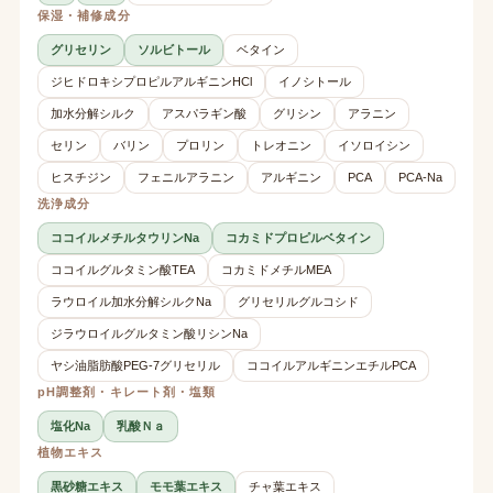
保湿・補修成分
グリセリン
ソルビトール
ベタイン
ジヒドロキシプロピルアルギニンHCl
イノシトール
加水分解シルク
アスパラギン酸
グリシン
アラニン
セリン
バリン
プロリン
トレオニン
イソロイシン
ヒスチジン
フェニルアラニン
アルギニン
PCA
PCA-Na
洗浄成分
ココイルメチルタウリンNa
コカミドプロピルベタイン
ココイルグルタミン酸TEA
コカミドメチルMEA
ラウロイル加水分解シルクNa
グリセリルグルコシド
ジラウロイルグルタミン酸リシンNa
ヤシ油脂肪酸PEG-7グリセリル
ココイルアルギニンエチルPCA
pH調整剤・キレート剤・塩類
塩化Na
乳酸Ｎａ
植物エキス
黒砂糖エキス
モモ葉エキス
チャ葉エキス