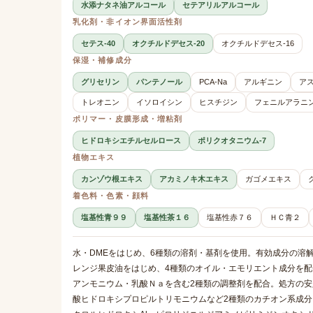
水添ナタネ油アルコール
セテアリルアルコール
乳化剤・非イオン界面活性剤
セテス-40
オクチルドデセス-20
オクチルドデセス-16
保湿・補修成分
グリセリン
パンテノール
PCA-Na
アルギニン
ア
トレオニン
イソロイシン
ヒスチジン
フェニルアラニ
ポリマー・皮膜形成・増粘剤
ヒドロキシエチルセルロース
ポリクオタニウム-7
植物エキス
カンゾウ根エキス
アカミノキ木エキス
ガゴメエキス
着色料・色素・顔料
塩基性青９９
塩基性茶１６
塩基性赤７６
ＨＣ青２
水・DMEをはじめ、6種類の溶剤・基剤を使用。有効成分の溶
レンジ果皮油をはじめ、4種類のオイル・エモリエント成分を
アンモニウム・乳酸Ｎａを含む2種類の調整剤を配合。処方の安
酸ヒドロキシプロピルトリモニウムなど2種類のカチオン系成