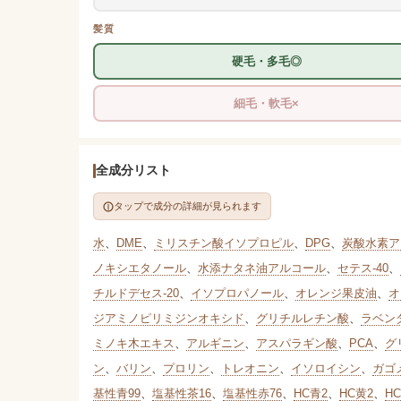
髪質
硬毛・多毛◎
細毛・軟毛×
全成分リスト
タップで成分の詳細が見られます
水
、
DME
、
ミリスチン酸イソプロピル
、
DPG
、
炭酸水素ア
ノキシエタノール
、
水添ナタネ油アルコール
、
セテス-40
、
チルドデセス-20
、
イソプロパノール
、
オレンジ果皮油
、
オ
ジアミノピリミジンオキシド
、
グリチルレチン酸
、
ラベン
ミノキ木エキス
、
アルギニン
、
アスパラギン酸
、
PCA
、
グ
ン
、
バリン
、
プロリン
、
トレオニン
、
イソロイシン
、
ガゴ
基性青99
、
塩基性茶16
、
塩基性赤76
、
HC青2
、
HC黄2
、
H