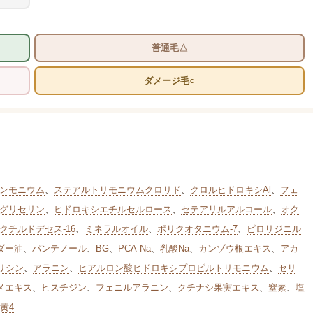
普通毛△
ダメージ毛○
ンモニウム
、
ステアルトリモニウムクロリド
、
クロルヒドロキシAl
、
フェ
グリセリン
、
ヒドロキシエチルセルロース
、
セテアリルアルコール
、
オク
クチルドデセス-16
、
ミネラルオイル
、
ポリクオタニウム-7
、
ピロリジニル
ダー油
、
パンテノール
、
BG
、
PCA-Na
、
乳酸Na
、
カンゾウ根エキス
、
アカ
リシン
、
アラニン
、
ヒアルロン酸ヒドロキシプロピルトリモニウム
、
セリ
メエキス
、
ヒスチジン
、
フェニルアラニン
、
クチナシ果実エキス
、
窒素
、
塩
C黄4