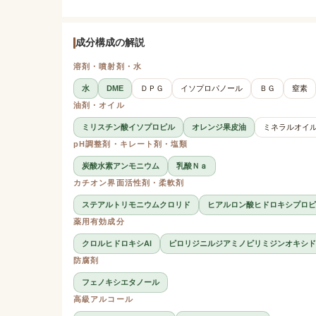
成分構成の解説
溶剤・噴射剤・水
水
DME
ＤＰＧ
イソプロパノール
ＢＧ
窒素
油剤・オイル
ミリスチン酸イソプロピル
オレンジ果皮油
ミネラルオイ
pH調整剤・キレート剤・塩類
炭酸水素アンモニウム
乳酸Ｎａ
カチオン界面活性剤・柔軟剤
ステアルトリモニウムクロリド
ヒアルロン酸ヒドロキシプロピ
薬用有効成分
クロルヒドロキシAl
ピロリジニルジアミノピリミジンオキシド
防腐剤
フェノキシエタノール
高級アルコール