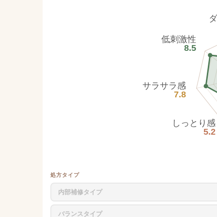
低刺激性
8.5
サラサラ感
7.8
しっとり感
5.2
処方タイプ
内部補修タイプ
バランスタイプ