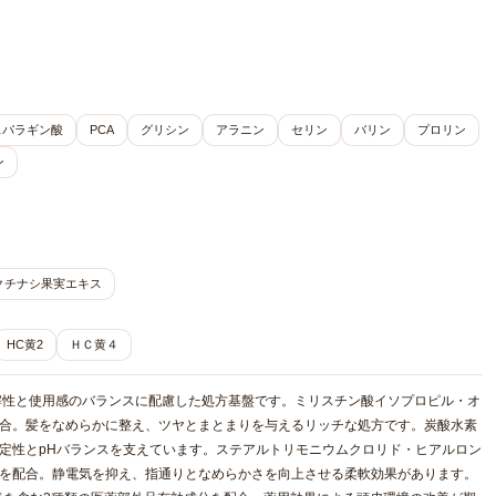
スパラギン酸
PCA
グリシン
アラニン
セリン
バリン
プロリン
ン
クチナシ果実エキス
HC黄2
ＨＣ黄４
解性と使用感のバランスに配慮した処方基盤です。ミリスチン酸イソプロピル・オ
配合。髪をなめらかに整え、ツヤとまとまりを与えるリッチな処方です。炭酸水素
定性とpHバランスを支えています。ステアルトリモニウムクロリド・ヒアルロン
分を配合。静電気を抑え、指通りとなめらかさを向上させる柔軟効果があります。