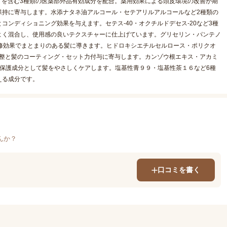
ドを含む3種類の医薬部外品有効成分を配合。薬用効果による頭皮環境の改善が期
保持に寄与します。水添ナタネ油アルコール・セテアリルアルコールなど2種類の
ンディショニング効果を与えます。セテス-40・オクチルドデセス-20など3種
よく混合し、使用感の良いテクスチャーに仕上げています。グリセリン・パンテノ
修効果でまとまりのある髪に導きます。ヒドロキシエチルセルロース・ポリクオ
調整と髪のコーティング・セット力付与に寄与します。カンゾウ根エキス・アカミ
保護成分として髪をやさしくケアします。塩基性青９９・塩基性茶１６など6種
える成分です。
んか？
口コミを書く