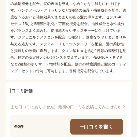
の油剤成分を配合。髪の表面を整え、なめらかな手触りに仕上げま
す。パンテノール・グリセリンなど3種類の保湿・補修成分を配合。適
度なうるおいと補修効果でまとまりのある髪に導きます。セテス-40・
セテス-15など5種類の乳化・可溶化成分を配合。油性成分と水性成分
をバランスよく混合し、使用感の良いテクスチャーに仕上げていま
す。ジフェニルジメチコンを配合（1種類）。適度なツヤとまとまりを
与える処方です。ステアルトリモニウムクロリドを配合。髪の柔軟性
と指通りの改善に寄与します。クエン酸Ｎａを含む1種類の調整剤を配
合。処方の安定性とpHバランスを支えています。PEG-90M・ＰＶＰ
など2種類のポリマー・増粘剤を配合。処方の粘度調整と髪のコーティ
ング・セット力付与に寄与します。香料成分を配合しています。
口コミ評価
まだ口コミはありません。最初の口コミを投稿してみませんか？
口コミを書く
全0件