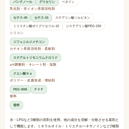
パンテノール
グリセリン
ベタイン
乳化剤・非イオン界面活性剤
セテス-40
セテス-15
ステアリン酸ソルビタン
ミリスチン酸ポリグリセリル-10
ジステアリン酸PEG-250
シリコン
ジフェニルジメチコン
カチオン界面活性剤・柔軟剤
ステアルトリモニウムクロリド
pH調整剤・キレート剤・塩類
クエン酸Ｎａ
ポリマー・皮膜形成・増粘剤
PEG-90M
ＰＶＰ
香料
香料
水・LPGなど3種類の溶剤を使用。他の成分を溶解・分散させる基剤と
して機能します。ミネラルオイル・トリエチルヘキサノインなど2種類