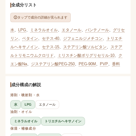
全成分リスト
タップで成分の詳細が見られます
水
、
LPG
、
ミネラルオイル
、
エタノール
、
パンテノール
、
グリセ
リン
、
ベタイン
、
セテス-40
、
ジフェニルジメチコン
、
トリエチ
ルヘキサノイン
、
セテス-15
、
ステアリン酸ソルビタン
、
ステア
ルトリモニウムクロリド
、
ミリスチン酸ポリグリセリル-10
、
ク
エン酸Na
、
ジステアリン酸PEG-250
、
PEG-90M
、
PVP
、
香料
成分構成の解説
溶剤・噴射剤・水
水
LPG
エタノール
油剤・オイル
ミネラルオイル
トリエチルヘキサノイン
保湿・補修成分