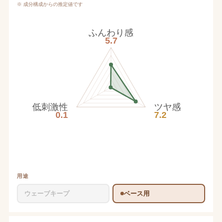
※ 成分構成からの推定値です
ふんわり感
5.7
低刺激性
ツヤ感
0.1
7.2
用途
ウェーブキープ
ベース用