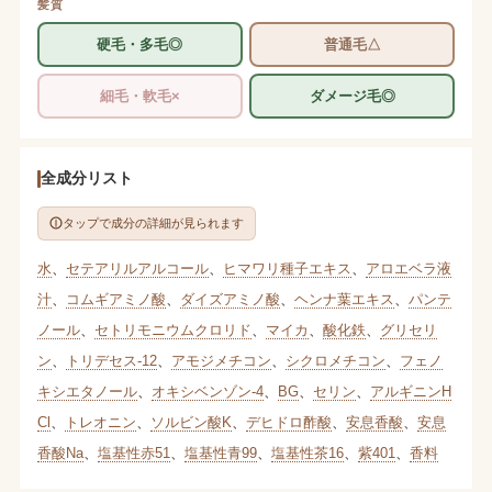
髪質
硬毛・多毛◎
普通毛△
細毛・軟毛×
ダメージ毛◎
全成分リスト
タップで成分の詳細が見られます
水
、
セテアリルアルコール
、
ヒマワリ種子エキス
、
アロエベラ液
汁
、
コムギアミノ酸
、
ダイズアミノ酸
、
ヘンナ葉エキス
、
パンテ
ノール
、
セトリモニウムクロリド
、
マイカ
、
酸化鉄
、
グリセリ
ン
、
トリデセス-12
、
アモジメチコン
、
シクロメチコン
、
フェノ
キシエタノール
、
オキシベンゾン-4
、
BG
、
セリン
、
アルギニンH
Cl
、
トレオニン
、
ソルビン酸K
、
デヒドロ酢酸
、
安息香酸
、
安息
香酸Na
、
塩基性赤51
、
塩基性青99
、
塩基性茶16
、
紫401
、
香料