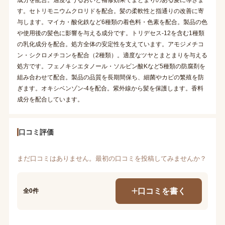
す。セトリモニウムクロリドを配合。髪の柔軟性と指通りの改善に寄
与します。マイカ・酸化鉄など6種類の着色料・色素を配合。製品の色
や使用後の髪色に影響を与える成分です。トリデセス-12を含む1種類
の乳化成分を配合。処方全体の安定性を支えています。アモジメチコ
ン・シクロメチコンを配合（2種類）。適度なツヤとまとまりを与える
処方です。フェノキシエタノール・ソルビン酸Kなど5種類の防腐剤を
組み合わせて配合。製品の品質を長期間保ち、細菌やカビの繁殖を防
ぎます。オキシベンゾン-4を配合。紫外線から髪を保護します。香料
成分を配合しています。
口コミ評価
まだ口コミはありません。最初の口コミを投稿してみませんか？
口コミを書く
全0件