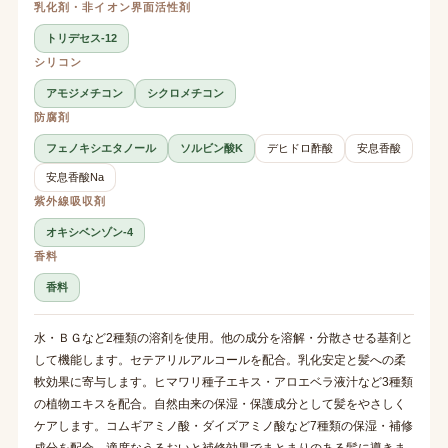
乳化剤・非イオン界面活性剤
トリデセス-12
シリコン
アモジメチコン
シクロメチコン
防腐剤
フェノキシエタノール
ソルビン酸K
デヒドロ酢酸
安息香酸
安息香酸Na
紫外線吸収剤
オキシベンゾン-4
香料
香料
水・ＢＧなど2種類の溶剤を使用。他の成分を溶解・分散させる基剤と
して機能します。セテアリルアルコールを配合。乳化安定と髪への柔
軟効果に寄与します。ヒマワリ種子エキス・アロエベラ液汁など3種類
の植物エキスを配合。自然由来の保湿・保護成分として髪をやさしく
ケアします。コムギアミノ酸・ダイズアミノ酸など7種類の保湿・補修
成分を配合。適度なうるおいと補修効果でまとまりのある髪に導きま