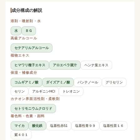
成分構成の解説
溶剤・噴射剤・水
水
ＢＧ
高級アルコール
セテアリルアルコール
植物エキス
ヒマワリ種子エキス
アロエベラ液汁
ヘンナ葉エキス
保湿・補修成分
コムギアミノ酸
ダイズアミノ酸
パンテノール
グリセリン
セリン
アルギニンHCl
トレオニン
カチオン界面活性剤・柔軟剤
セトリモニウムクロリド
着色料・色素・顔料
マイカ
酸化鉄
塩基性赤51
塩基性青９９
塩基性茶１６
紫４０１