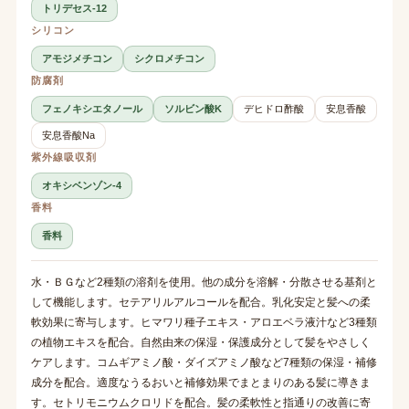
トリデセス-12
シリコン
アモジメチコン
シクロメチコン
防腐剤
フェノキシエタノール
ソルビン酸K
デヒドロ酢酸
安息香酸
安息香酸Na
紫外線吸収剤
オキシベンゾン-4
香料
香料
水・ＢＧなど2種類の溶剤を使用。他の成分を溶解・分散させる基剤と
して機能します。セテアリルアルコールを配合。乳化安定と髪への柔
軟効果に寄与します。ヒマワリ種子エキス・アロエベラ液汁など3種類
の植物エキスを配合。自然由来の保湿・保護成分として髪をやさしく
ケアします。コムギアミノ酸・ダイズアミノ酸など7種類の保湿・補修
成分を配合。適度なうるおいと補修効果でまとまりのある髪に導きま
す。セトリモニウムクロリドを配合。髪の柔軟性と指通りの改善に寄