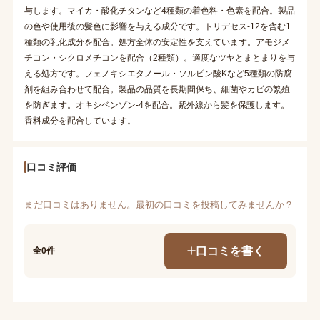
与します。マイカ・酸化チタンなど4種類の着色料・色素を配合。製品
の色や使用後の髪色に影響を与える成分です。トリデセス-12を含む1
種類の乳化成分を配合。処方全体の安定性を支えています。アモジメ
チコン・シクロメチコンを配合（2種類）。適度なツヤとまとまりを与
える処方です。フェノキシエタノール・ソルビン酸Kなど5種類の防腐
剤を組み合わせて配合。製品の品質を長期間保ち、細菌やカビの繁殖
を防ぎます。オキシベンゾン-4を配合。紫外線から髪を保護します。
香料成分を配合しています。
口コミ評価
まだ口コミはありません。最初の口コミを投稿してみませんか？
口コミを書く
全0件