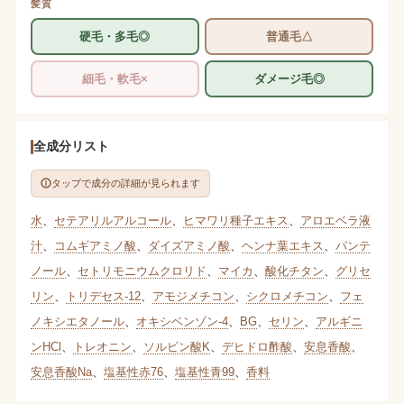
髪質
硬毛・多毛◎
普通毛△
細毛・軟毛×
ダメージ毛◎
全成分リスト
タップで成分の詳細が見られます
水
、
セテアリルアルコール
、
ヒマワリ種子エキス
、
アロエベラ液
汁
、
コムギアミノ酸
、
ダイズアミノ酸
、
ヘンナ葉エキス
、
パンテ
ノール
、
セトリモニウムクロリド
、
マイカ
、
酸化チタン
、
グリセ
リン
、
トリデセス-12
、
アモジメチコン
、
シクロメチコン
、
フェ
ノキシエタノール
、
オキシベンゾン-4
、
BG
、
セリン
、
アルギニ
ンHCl
、
トレオニン
、
ソルビン酸K
、
デヒドロ酢酸
、
安息香酸
、
安息香酸Na
、
塩基性赤76
、
塩基性青99
、
香料