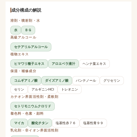
成分構成の解説
溶剤・噴射剤・水
水
ＢＧ
高級アルコール
セテアリルアルコール
植物エキス
ヒマワリ種子エキス
アロエベラ液汁
ヘンナ葉エキス
保湿・補修成分
コムギアミノ酸
ダイズアミノ酸
パンテノール
グリセリン
セリン
アルギニンHCl
トレオニン
カチオン界面活性剤・柔軟剤
セトリモニウムクロリド
着色料・色素・顔料
マイカ
酸化チタン
塩基性赤７６
塩基性青９９
乳化剤・非イオン界面活性剤