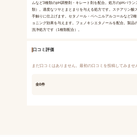
ムなど3種類のpH調整剤・キレート剤を配合。処方のpHバラ
類）。適度なツヤとまとまりを与える処方です。ステアリン酸
手触りに仕上げます。セタノール・ベヘニルアルコールなど2
ョニング効果を与えます。フェノキシエタノールを配合。製品
洗浄処方です（1種類配合）。
口コミ評価
まだ口コミはありません。最初の口コミを投稿してみませ
全0件