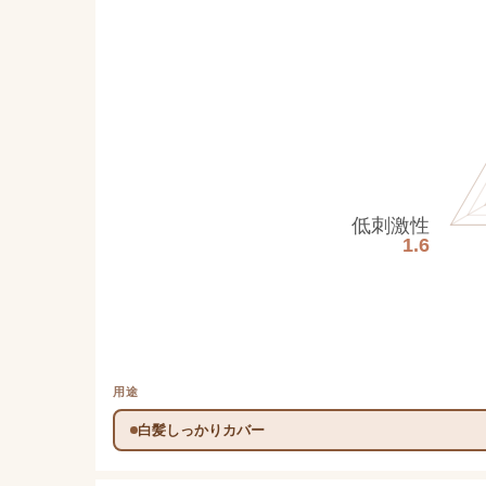
低刺激性
1.6
用途
白髪しっかりカバー