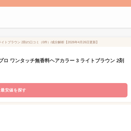
イトブラウン 2剤の口コミ（0件）/成分解析【2026年4月26日更新】
ロ ワンタッチ無香料ヘアカラー 3 ライトブラウン 2剤
最安値を探す