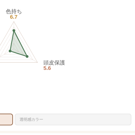
色持ち
6.7
頭皮保護
5.6
透明感カラー