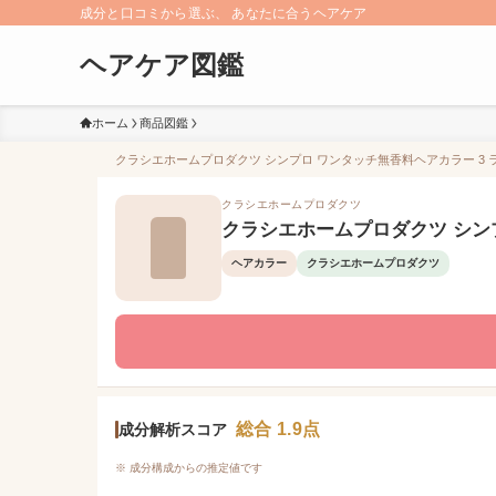
成分と口コミから選ぶ、 あなたに合うヘアケア
ヘアケア図鑑
ホーム
商品図鑑
クラシエホームプロダクツ シンプロ ワンタッチ無香料ヘアカラー 3 ラ
クラシエホームプロダクツ
クラシエホームプロダクツ シンプ
ヘアカラー
クラシエホームプロダクツ
総合 1.9点
成分解析スコア
※ 成分構成からの推定値です