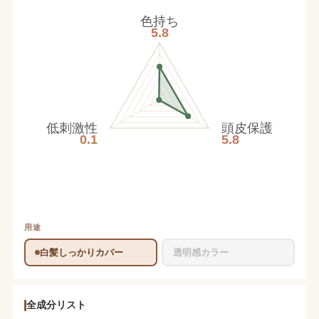
色持ち
5.8
低刺激性
頭皮保護
0.1
5.8
用途
白髪しっかりカバー
透明感カラー
全成分リスト