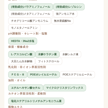
(有効成分)パラアミノフェノール
(有効成分)レゾルシン
(有効成分)メタアミノフェノール
強アンモニア水
チオグリコール酸アンモニウム
無水亜硫酸Na
モノエタノールアミン
pH調整剤・キレート剤・塩類
HEDTA・3Na2水塩
保湿・補修成分
L-アスコルビン酸
水解ケラチン液
水解シルク液
大豆たん白水解物
フィトステロール
乳化剤・非イオン界面活性剤
ＰＥＧ－８
POEオレイルエーテル
POEステアリルエーテル
油剤・オイル
エチルヘキサン酸セチル
マイクロクリスタリンワックス
カチオン界面活性剤・柔軟剤
塩化ステアリルトリメチルアンモニウム液
植物エキス