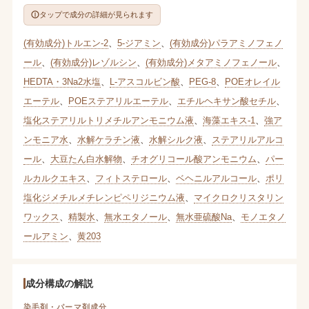
タップで成分の詳細が見られます
(有効成分)トルエン-2
、
5-ジアミン
、
(有効成分)パラアミノフェノ
ール
、
(有効成分)レゾルシン
、
(有効成分)メタアミノフェノール
、
HEDTA・3Na2水塩
、
L-アスコルビン酸
、
PEG-8
、
POEオレイル
エーテル
、
POEステアリルエーテル
、
エチルヘキサン酸セチル
、
塩化ステアリルトリメチルアンモニウム液
、
海藻エキス-1
、
強ア
ンモニア水
、
水解ケラチン液
、
水解シルク液
、
ステアリルアルコ
ール
、
大豆たん白水解物
、
チオグリコール酸アンモニウム
、
パー
ルカルクエキス
、
フィトステロール
、
ベヘニルアルコール
、
ポリ
塩化ジメチルメチレンピペリジニウム液
、
マイクロクリスタリン
ワックス
、
精製水
、
無水エタノール
、
無水亜硫酸Na
、
モノエタノ
ールアミン
、
黄203
成分構成の解説
染毛剤・パーマ剤成分