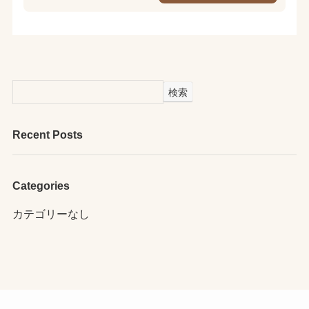
検索
Recent Posts
Categories
カテゴリーなし