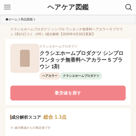
ヘアケア図鑑
ホーム
商品図鑑
クラシエホームプロダクツ シンプロ ワンタッチ無香料ヘアカラー 5 ブラウ
ン 1剤の口コミ（0件）/成分解析【2026年4月26日更新】
クラシエホームプロダクツ
クラシエホームプロダクツ シンプロ
ワンタッチ無香料ヘアカラー 5 ブラ
ウン 1剤
ヘアカラー
クラシエホームプロダクツ
最安値を探す
総合 1.3点
成分解析スコア
※ 成分構成からの推定値です