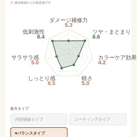
※ 成分構成からの推定値です
ダメージ補修力
5.3
低刺激性
ツヤ・まとまり
8.4
8.6
サラサラ感
カラーケア効果
5.0
4.2
しっとり感
軽さ
6.5
5.0
処方タイプ
内部補修タイプ
コーティングタイプ
バランスタイプ