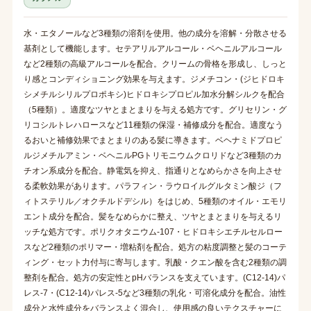
水・エタノールなど3種類の溶剤を使用。他の成分を溶解・分散させる
基剤として機能します。セテアリルアルコール・ベヘニルアルコール
など2種類の高級アルコールを配合。クリームの骨格を形成し、しっと
り感とコンディショニング効果を与えます。ジメチコン・(ジヒドロキ
シメチルシリルプロポキシ)ヒドロキシプロピル加水分解シルクを配合
（5種類）。適度なツヤとまとまりを与える処方です。グリセリン・グ
リコシルトレハロースなど11種類の保湿・補修成分を配合。適度なう
るおいと補修効果でまとまりのある髪に導きます。ベヘナミドプロピ
ルジメチルアミン・ベヘニルPGトリモニウムクロリドなど3種類のカ
チオン系成分を配合。静電気を抑え、指通りとなめらかさを向上させ
る柔軟効果があります。パラフィン・ラウロイルグルタミン酸ジ（フ
ィトステリル／オクチルドデシル）をはじめ、5種類のオイル・エモリ
エント成分を配合。髪をなめらかに整え、ツヤとまとまりを与えるリ
ッチな処方です。ポリクオタニウム-107・ヒドロキシエチルセルロー
スなど2種類のポリマー・増粘剤を配合。処方の粘度調整と髪のコーテ
ィング・セット力付与に寄与します。乳酸・クエン酸を含む2種類の調
整剤を配合。処方の安定性とpHバランスを支えています。(C12-14)パ
レス-7・(C12-14)パレス-5など3種類の乳化・可溶化成分を配合。油性
成分と水性成分をバランスよく混合し、使用感の良いテクスチャーに