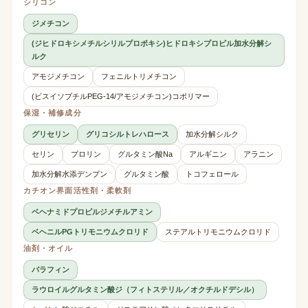
シリコン
ジメチコン
(ジヒドロキシメチルシリルプロポキシ)ヒドロキシプロピル加水分解シ
ルク
アモジメチコン
フェニルトリメチコン
(ビスイソブチルPEG-14/アモジメチコン)コポリマー
保湿・補修成分
グリセリン
グリコシルトレハロース
加水分解シルク
セリン
プロリン
グルタミン酸Na
アルギニン
アラニン
加水分解水添デンプン
グルタミン酸
トコフェロール
カチオン界面活性剤・柔軟剤
ベヘナミドプロピルジメチルアミン
ベヘニルPGトリモニウムクロリド
ステアルトリモニウムクロリド
油剤・オイル
パラフィン
ラウロイルグルタミン酸ジ（フィトステリル／オクチルドデシル）