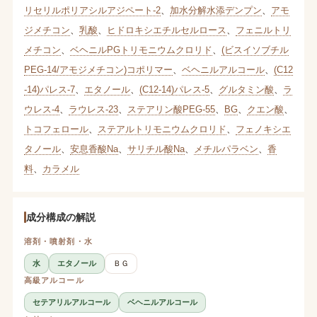
リセリルポリアシルアジペート-2
、
加水分解水添デンプン
、
アモ
ジメチコン
、
乳酸
、
ヒドロキシエチルセルロース
、
フェニルトリ
メチコン
、
ベヘニルPGトリモニウムクロリド
、
(ビスイソブチル
PEG-14/アモジメチコン)コポリマー
、
ベヘニルアルコール
、
(C12
-14)パレス-7
、
エタノール
、
(C12-14)パレス-5
、
グルタミン酸
、
ラ
ウレス-4
、
ラウレス-23
、
ステアリン酸PEG-55
、
BG
、
クエン酸
、
トコフェロール
、
ステアルトリモニウムクロリド
、
フェノキシエ
タノール
、
安息香酸Na
、
サリチル酸Na
、
メチルパラベン
、
香
料
、
カラメル
成分構成の解説
溶剤・噴射剤・水
水
エタノール
ＢＧ
高級アルコール
セテアリルアルコール
ベヘニルアルコール