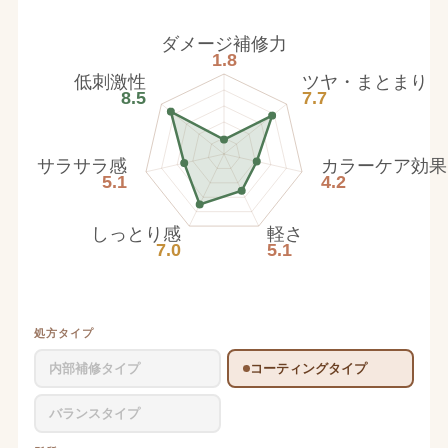
ダメージ補修力
1.8
低刺激性
ツヤ・まとまり
8.5
7.7
サラサラ感
カラーケア効果
5.1
4.2
しっとり感
軽さ
7.0
5.1
処方タイプ
内部補修タイプ
コーティングタイプ
バランスタイプ