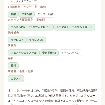
ポリクオタニウム-107
pH調整剤・キレート剤・塩類
乳酸
クエン酸
グリコール酸
カチオン界面活性剤・柔軟剤
ベヘニルPGトリモニウムクロリド
ステアルトリモニウムクロリド
洗浄成分
ラウレス-4
ラウレス-23
防腐剤
フェノキシエタノール
安息香酸Na
メチルパラベン
香料
香料
着色料・色素・顔料
カラメル
水・エタノールをはじめ、4種類の溶剤・基剤を使用。有効成分の溶解
性と使用感のバランスに配慮した処方基盤です。セテアリルアルコー
ル・ベヘニルアルコールなど2種類の高級アルコールを配合。クリーム