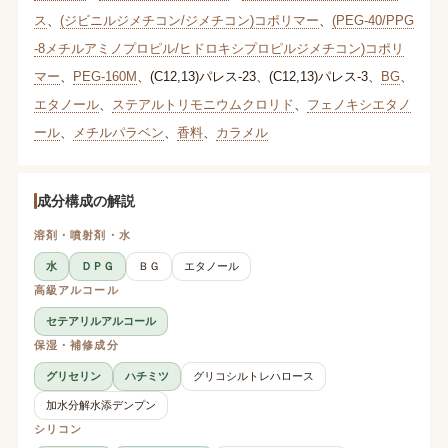
ス
、
(ジビニルジメチコン/ジメチコン)コポリマー
、
(PEG-40/PPG
-8メチルアミノプロピル/ヒドロキシプロピルジメチコン)コポリ
マー
、
PEG-160M
、
(C12,13)パレス-23
、
(C12,13)パレス-3
、
BG
、
エタノール
、
ステアルトリモニウムクロリド
、
フェノキシエタノ
ール
、
メチルパラベン
、
香料
、
カラメル
成分構成の解説
溶剤・噴射剤・水
水
ＤＰＧ
ＢＧ
エタノール
高級アルコール
セテアリルアルコール
保湿・補修成分
グリセリン
ハチミツ
グリコシルトレハロース
加水分解水添デンプン
シリコン